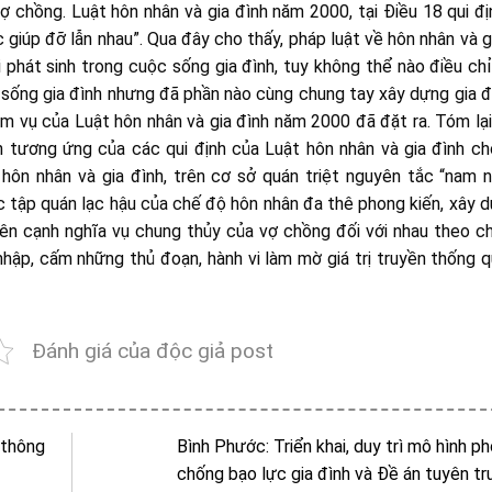
ợ chồng. Luật hôn nhân và gia đình năm 2000, tại Điều 18 qui đị
giúp đỡ lẫn nhau”. Qua đây cho thấy, pháp luật về hôn nhân và g
phát sinh trong cuộc sống gia đình, tuy không thể nào điều ch
i sống gia đình nhưng đã phần nào cùng chung tay xây dựng gia 
ệm vụ của Luật hôn nhân và gia đình năm 2000 đã đặt ra. Tóm lại
ỉnh tương ứng của các qui định của Luật hôn nhân và gia đình ch
ôn nhân và gia đình, trên cơ sở quán triệt nguyên tắc “nam 
 tập quán lạc hậu của chế độ hôn nhân đa thê phong kiến, xây 
n cạnh nghĩa vụ chung thủy của vợ chồng đối với nhau theo ch
 nhập, cấm những thủ đoạn, hành vi làm mờ giá trị truyền thống 
Đánh giá của độc giả post
 thông
Bình Phước: Triển khai, duy trì mô hình ph
chống bạo lực gia đình và Đề án tuyên tr