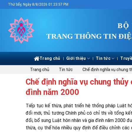
Skip
Thứ bẩy, Ngày 8/8/2026 01:23:58 PM
to
content
BỘ
TRANG THÔNG TIN ĐIỆ
Trang chủ
Giới thiệu
Tin tức
Truyề
Trang chủ
Tin tức
Chế định nghĩa vụ chung t
Chế định nghĩa vụ chung thủy 
đình năm 2000
Tiếp tục kế thừa, phát triển hệ thống pháp Luật h
đổi mới, thủ tướng Chính phủ có chỉ thị về tổng kế
đổi, bổ sung Luật hôn nhân và gia đình năm 2000 
thừa, cụ thể hóa nhiều quy định để điều chỉnh các 