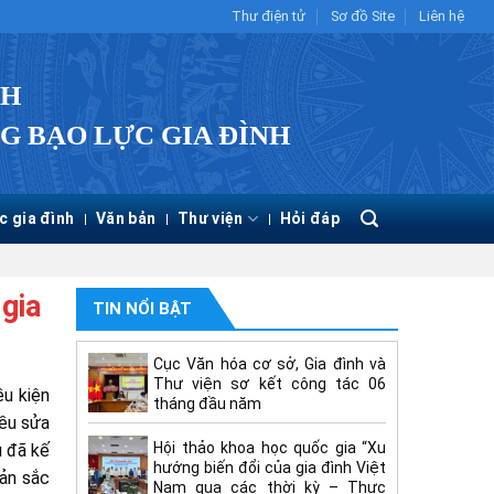
Thư điện tử
Sơ đồ Site
Liên hệ
CH
G BẠO LỰC GIA ĐÌNH
c gia đình
Văn bản
Thư viện
Hỏi đáp
gia
TIN NỔI BẬT
Cục Văn hóa cơ sở, Gia đình và
Thư viện sơ kết công tác 06
ều kiện
tháng đầu năm
iều sửa
Hội thảo khoa học quốc gia “Xu
u đã kế
hướng biến đổi của gia đình Việt
bản sắc
Nam qua các thời kỳ – Thực