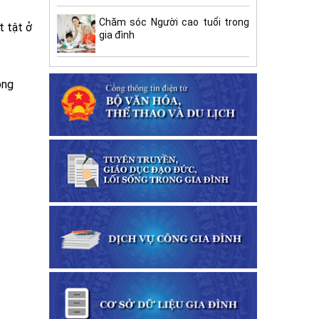
Chăm sóc Người cao tuổi trong
t tật ở
gia đình
ông