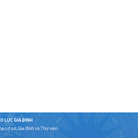
O LỰC GIA ĐÌNH
a cơ sở, Gia đình và Thư viện