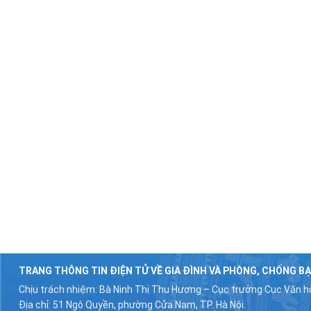
TRANG THÔNG TIN ĐIỆN TỬ VỀ GIA ĐÌNH VÀ PHÒNG, CHỐNG BẠ
Chịu trách nhiệm: Bà Ninh Thị Thu Hương – Cục trưởng Cục Văn hó
Địa chỉ: 51 Ngô Quyền, phường Cửa Nam, TP. Hà Nội.