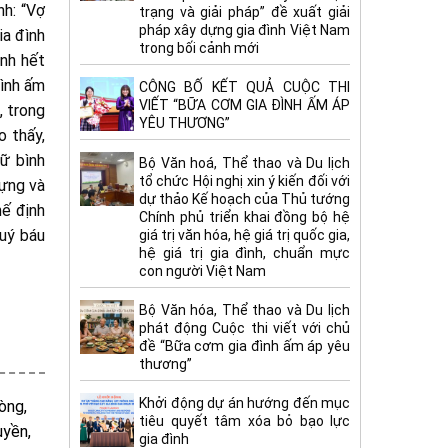
nh: “Vợ
trạng và giải pháp” đề xuất giải
pháp xây dựng gia đình Việt Nam
ia đình
trong bối cảnh mới
ỉnh hết
đình ấm
CÔNG BỐ KẾT QUẢ CUỘC THI
VIẾT “BỮA CƠM GIA ĐÌNH ẤM ÁP
, trong
YÊU THƯƠNG”
o thấy,
nữ bình
Bộ Văn hoá, Thể thao và Du lịch
tổ chức Hội nghị xin ý kiến đối với
dựng và
dự thảo Kế hoạch của Thủ tướng
ế định
Chính phủ triển khai đồng bộ hệ
quý báu
giá trị văn hóa, hệ giá trị quốc gia,
hệ giá trị gia đình, chuẩn mực
con người Việt Nam
Bộ Văn hóa, Thể thao và Du lịch
phát động Cuộc thi viết với chủ
đề “Bữa cơm gia đình ấm áp yêu
thương”
Khởi động dự án hướng đến mục
òng,
tiêu quyết tâm xóa bỏ bạo lực
uyền,
gia đình