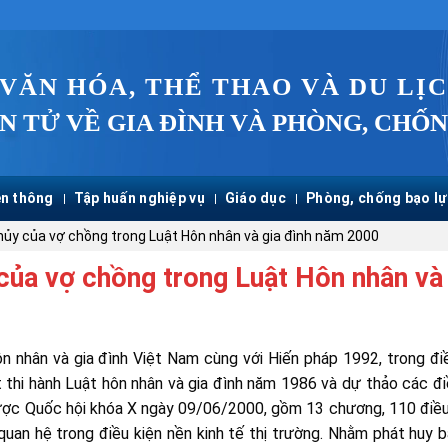
 VĂN HÓA, THỂ THAO VÀ DU LỊ
N TỬ VỀ GIA ĐÌNH VÀ PHÒNG, CHỐN
n thông
Tập huấn nghiệp vụ
Giáo dục
Phòng, chống bạo lự
hủy của vợ chồng trong Luật Hôn nhân và gia đình năm 2000
của vợ chồng trong Luật Hôn nhân và 
ôn nhân và gia đình Việt Nam cùng với Hiến pháp 1992, trong đi
t thi hành Luật hôn nhân và gia đình năm 1986 và dự thảo các đ
được Quốc hội khóa X ngày 09/06/2000, gồm 13 chương, 110 điề
quan hệ trong điều kiện nền kinh tế thị trường. Nhằm phát huy 