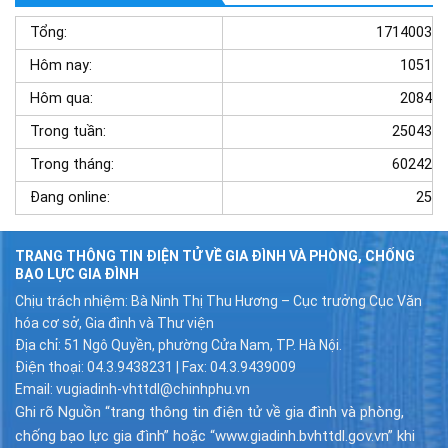
Tổng:
1714003
Hôm nay:
1051
Hôm qua:
2084
Trong tuần:
25043
Trong tháng:
60242
Đang online:
25
TRANG THÔNG TIN ĐIỆN TỬ VỀ GIA ĐÌNH VÀ PHÒNG, CHỐNG
BẠO LỰC GIA ĐÌNH
Chịu trách nhiệm: Bà Ninh Thị Thu Hương – Cục trưởng Cục Văn
hóa cơ sở, Gia đình và Thư viện
Địa chỉ: 51 Ngô Quyền, phường Cửa Nam, TP. Hà Nội.
Điện thoại: 04.3.9438231 | Fax: 04.3.9439009
Email: vugiadinh-vhttdl@chinhphu.vn
Ghi rõ Nguồn “trang thông tin điện tử về gia đình và phòng,
chống bạo lực gia đình” hoặc “www.giadinh.bvhttdl.gov.vn” khi