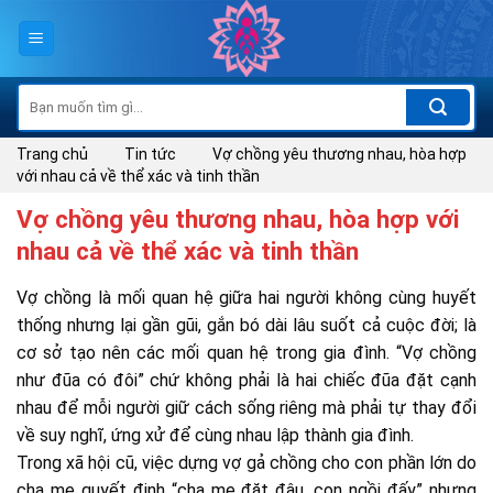
Skip
to
content
Tìm
kiếm:
Trang chủ
Tin tức
Vợ chồng yêu thương nhau, hòa hợp
với nhau cả về thể xác và tinh thần
Vợ chồng yêu thương nhau, hòa hợp với
nhau cả về thể xác và tinh thần
Vợ chồng là mối quan hệ giữa hai người không cùng huyết
thống nhưng lại gần gũi, gắn bó dài lâu suốt cả cuộc đời; là
cơ sở tạo nên các mối quan hệ trong gia đình. “Vợ chồng
như đũa có đôi” chứ không phải là hai chiếc đũa đặt cạnh
nhau để mỗi người giữ cách sống riêng mà phải tự thay đổi
về suy nghĩ, ứng xử để cùng nhau lập thành gia đình.
Trong xã hội cũ, việc dựng vợ gả chồng cho con phần lớn do
cha mẹ quyết định “cha mẹ đặt đâu, con ngồi đấy” nhưng