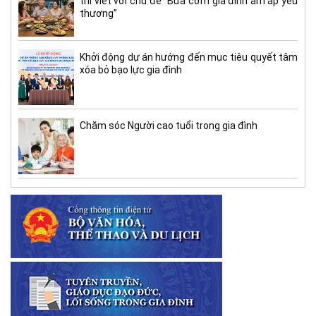
thi viết với chủ đề “Bữa cơm gia đình ấm áp yêu
thương”
Khởi động dự án hướng đến mục tiêu quyết tâm
xóa bỏ bạo lực gia đình
Chăm sóc Người cao tuổi trong gia đình