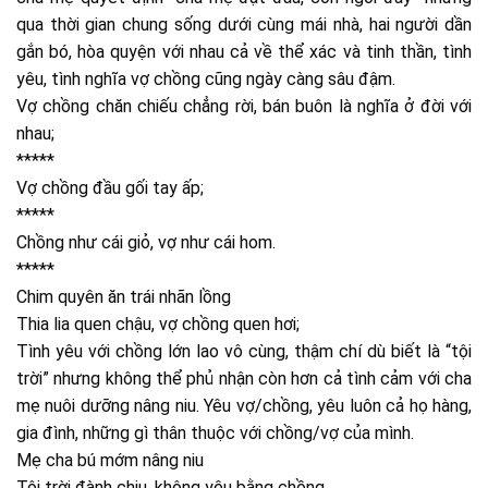
qua thời gian chung sống dưới cùng mái nhà, hai người dần
gắn bó, hòa quyện với nhau cả về thể xác và tinh thần, tình
yêu, tình nghĩa vợ chồng cũng ngày càng sâu đậm.
Vợ chồng chăn chiếu chẳng rời, bán buôn là nghĩa ở đời với
nhau;
*****
Vợ chồng đầu gối tay ấp;
*****
Chồng như cái giỏ, vợ như cái hom.
*****
Chim quyên ăn trái nhãn lồng
Thia lia quen chậu, vợ chồng quen hơi;
Tình yêu với chồng lớn lao vô cùng, thậm chí dù biết là “tội
trời” nhưng không thể phủ nhận còn hơn cả tình cảm với cha
mẹ nuôi dưỡng nâng niu. Yêu vợ/chồng, yêu luôn cả họ hàng,
gia đình, những gì thân thuộc với chồng/vợ của mình.
Mẹ cha bú mớm nâng niu
Tội trời đành chịu, không yêu bằng chồng