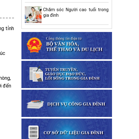
Chăm sóc Người cao tuổi trong
gia đình
ng tỉnh
húc
hòng,
ới đến