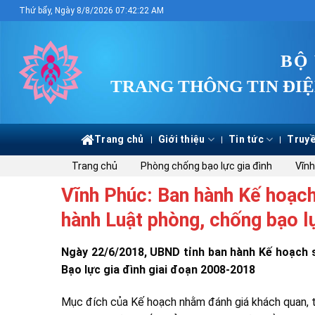
Skip
Thứ bẩy, Ngày 8/8/2026 07:42:23 AM
to
content
BỘ
TRANG THÔNG TIN ĐIỆ
Trang chủ
Giới thiệu
Tin tức
Truyề
Trang chủ
Phòng chống bạo lực gia đình
Vĩnh
Vĩnh Phúc: Ban hành Kế hoạch
hành Luật phòng, chống bạo l
Ngày 22/6/2018, UBND tỉnh ban hành Kế hoạch 
Bạo lực gia đình giai đoạn 2008-2018
Mục đích của Kế hoạch nhằm đánh giá khách quan, to