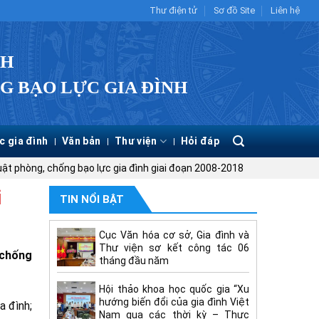
Thư điện tử
Sơ đồ Site
Liên hệ
CH
G BẠO LỰC GIA ĐÌNH
c gia đình
Văn bản
Thư viện
Hỏi đáp
uật phòng, chống bạo lực gia đình giai đoạn 2008-2018
i
TIN NỔI BẬT
Cục Văn hóa cơ sở, Gia đình và
Thư viện sơ kết công tác 06
 chống
tháng đầu năm
Hội thảo khoa học quốc gia “Xu
hướng biến đổi của gia đình Việt
a đình;
Nam qua các thời kỳ – Thực