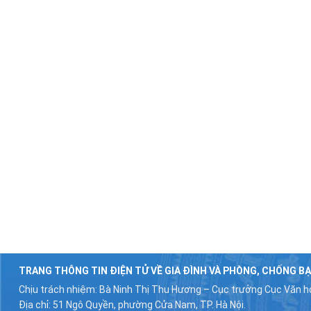
TRANG THÔNG TIN ĐIỆN TỬ VỀ GIA ĐÌNH VÀ PHÒNG, CHỐNG BẠ
Chịu trách nhiệm: Bà Ninh Thị Thu Hương – Cục trưởng Cục Văn hó
Địa chỉ: 51 Ngô Quyền, phường Cửa Nam, TP. Hà Nội.