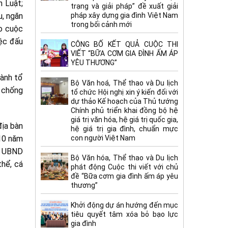
h Luật;
trạng và giải pháp” đề xuất giải
pháp xây dựng gia đình Việt Nam
u, ngăn
trong bối cảnh mới
ào cuộc
iệc đấu
CÔNG BỐ KẾT QUẢ CUỘC THI
VIẾT “BỮA CƠM GIA ĐÌNH ẤM ÁP
YÊU THƯƠNG”
gành tổ
Bộ Văn hoá, Thể thao và Du lịch
, chống
tổ chức Hội nghị xin ý kiến đối với
dự thảo Kế hoạch của Thủ tướng
Chính phủ triển khai đồng bộ hệ
giá trị văn hóa, hệ giá trị quốc gia,
địa bàn
hệ giá trị gia đình, chuẩn mực
con người Việt Nam
 10 năm
h, UBND
Bộ Văn hóa, Thể thao và Du lịch
thể, cá
phát động Cuộc thi viết với chủ
đề “Bữa cơm gia đình ấm áp yêu
thương”
Khởi động dự án hướng đến mục
tiêu quyết tâm xóa bỏ bạo lực
gia đình