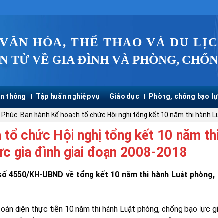
 VĂN HÓA, THỂ THAO VÀ DU LỊ
N TỬ VỀ GIA ĐÌNH VÀ PHÒNG, CHỐN
n thông
Tập huấn nghiệp vụ
Giáo dục
Phòng, chống bạo lự
 Phúc: Ban hành Kế hoạch tổ chức Hội nghị tổng kết 10 năm thi hành L
 tổ chức Hội nghị tổng kết 10 năm th
ực gia đình giai đoạn 2008-2018
số 4550/KH-UBND về tổng kết 10 năm thi hành Luật phòng,
àn diện thực tiễn 10 năm thi hành Luật phòng, chống bạo lực gi