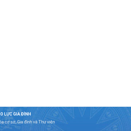
O LỰC GIA ĐÌNH
a cơ sở, Gia đình và Thư viện