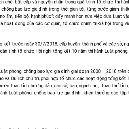
ạn chế, bất cập và nguyên nhân trong quá trình tổ chức thi hàn
 chống bạo lực gia đình trong thời gian tới, từng bước giảm thiể
 “no ấm, tiến bộ, hạnh phúc”; đẩy mạnh hơn nữa việc đưa Luật v
uả hoạt động của các cơ quan, tổ chức chính trị-xã hội trong v
g kết trước ngày 30/7/2018; cấp huyện, thành phố và các sở, n
ân tỉnh tổ chức Hội nghị tổng kết 10 năm thi hành Luật phòng
Luật phòng, chống bạo lực gia đình giai đoạn 2008 – 2018 trên 
ao và Du lịch chủ trì, phối hợp tổ chức các hoạt động tổng kết
ạm vi toàn tỉnh; hướng dẫn, các sở, ban, ngành, hội, đoàn thể tỉn
nh Luật phòng, chống bạo lực gia đình , khen thưởng các tập 