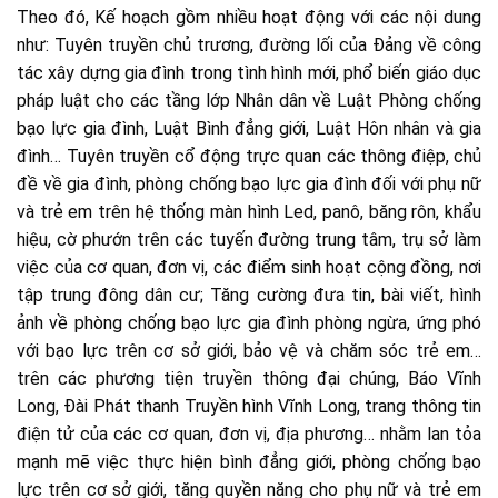
Theo đó, Kế hoạch gồm nhiều hoạt động với các nội dung
như: Tuyên truyền chủ trương, đường lối của Đảng về công
tác xây dựng gia đình trong tình hình mới, phổ biến giáo dục
pháp luật cho các tầng lớp Nhân dân về Luật Phòng chống
bạo lực gia đình, Luật Bình đẳng giới, Luật Hôn nhân và gia
đình… Tuyên truyền cổ động trực quan các thông điệp, chủ
đề về gia đình, phòng chống bạo lực gia đình đối với phụ nữ
và trẻ em trên hệ thống màn hình Led, panô, băng rôn, khẩu
hiệu, cờ phướn trên các tuyến đường trung tâm, trụ sở làm
việc của cơ quan, đơn vị, các điểm sinh hoạt cộng đồng, nơi
tập trung đông dân cư; Tăng cường đưa tin, bài viết, hình
ảnh về phòng chống bạo lực gia đình phòng ngừa, ứng phó
với bạo lực trên cơ sở giới, bảo vệ và chăm sóc trẻ em…
trên các phương tiện truyền thông đại chúng, Báo Vĩnh
Long, Đài Phát thanh Truyền hình Vĩnh Long, trang thông tin
điện tử của các cơ quan, đơn vị, địa phương… nhằm lan tỏa
mạnh mẽ việc thực hiện bình đẳng giới, phòng chống bạo
lực trên cơ sở giới, tăng quyền năng cho phụ nữ và trẻ em