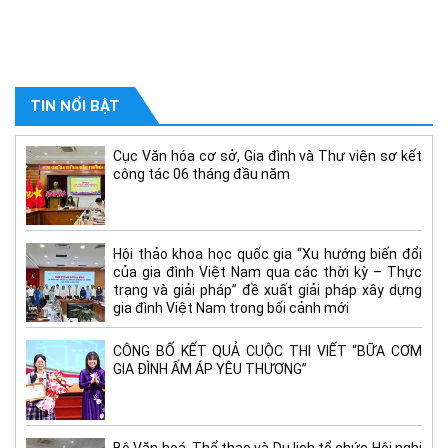
TIN NỔI BẬT
Cục Văn hóa cơ sở, Gia đình và Thư viện sơ kết
công tác 06 tháng đầu năm
Hội thảo khoa học quốc gia “Xu hướng biến đổi
của gia đình Việt Nam qua các thời kỳ – Thực
trạng và giải pháp” đề xuất giải pháp xây dựng
gia đình Việt Nam trong bối cảnh mới
CÔNG BỐ KẾT QUẢ CUỘC THI VIẾT “BỮA CƠM
GIA ĐÌNH ẤM ÁP YÊU THƯƠNG”
Bộ Văn hoá, Thể thao và Du lịch tổ chức Hội nghị