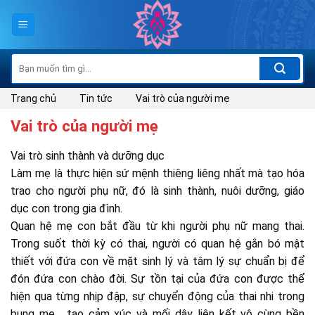
Skip
to
content
Tìm
kiếm:
Trang chủ
Tin tức
Vai trò của người mẹ
Vai trò của người mẹ
Vai trò sinh thành và dưỡng dục
Làm mẹ là thực hiện sứ mệnh thiêng liêng nhất mà tạo hóa
trao cho người phụ nữ, đó là sinh thành, nuôi dưỡng, giáo
dục con trong gia đình.
Quan hệ mẹ con bắt đầu từ khi người phụ nữ mang thai.
Trong suốt thời kỳ có thai, người có quan hệ gắn bó mật
thiết với đứa con về mặt sinh lý và tâm lý sự chuẩn bị để
đón đứa con chào đời. Sự tồn tại của đứa con được thể
hiện qua từng nhịp đập, sự chuyển động của thai nhi trong
bụng mẹ… tạo cảm xúc và mối dây liên kết vô cùng bền