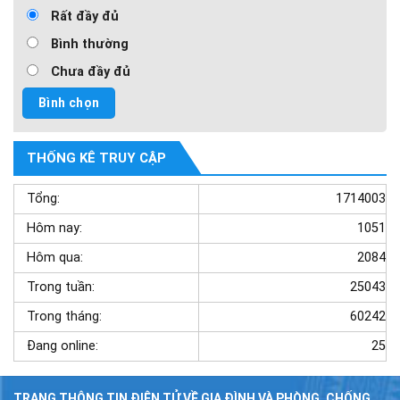
Rất đầy đủ
Bình thường
Chưa đầy đủ
THỐNG KÊ TRUY CẬP
Tổng:
1714003
Hôm nay:
1051
Hôm qua:
2084
Trong tuần:
25043
Trong tháng:
60242
Đang online:
25
TRANG THÔNG TIN ĐIỆN TỬ VỀ GIA ĐÌNH VÀ PHÒNG, CHỐNG