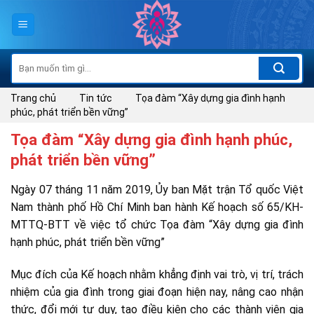
Skip
to
content
Tìm
kiếm:
Trang chủ
Tin tức
Tọa đàm “Xây dựng gia đình hạnh
phúc, phát triển bền vững”
Tọa đàm “Xây dựng gia đình hạnh phúc,
phát triển bền vững”
Ngày 07 tháng 11 năm 2019, Ủy ban Mặt trận Tổ quốc Việt
Nam thành phố Hồ Chí Minh ban hành Kế hoạch số 65/KH-
MTTQ-BTT về việc tổ chức Tọa đàm “Xây dựng gia đình
hạnh phúc, phát triển bền vững”
Mục đích của Kế hoạch nhằm khẳng định vai trò, vị trí, trách
nhiệm của gia đình trong giai đoạn hiện nay, nâng cao nhận
thức, đổi mới tư duy, tạo điều kiện cho các thành viên gia