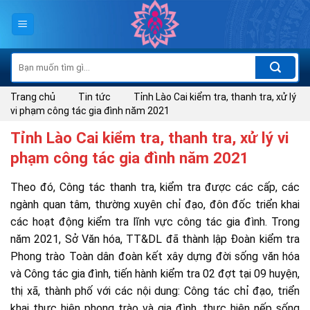
Skip
to
content
Tìm
kiếm:
Trang chủ
Tin tức
Tỉnh Lào Cai kiểm tra, thanh tra, xử lý
vi phạm công tác gia đình năm 2021
Tỉnh Lào Cai kiểm tra, thanh tra, xử lý vi
phạm công tác gia đình năm 2021
Theo đó, Công tác thanh tra, kiểm tra được các cấp, các
ngành quan tâm, thường xuyên chỉ đạo, đôn đốc triển khai
các hoạt động kiểm tra lĩnh vực công tác gia đình. Trong
năm 2021, Sở Văn hóa, TT&DL đã thành lập Đoàn kiểm tra
Phong trào Toàn dân đoàn kết xây dựng đời sống văn hóa
và Công tác gia đình, tiến hành kiểm tra 02 đợt tại 09 huyện,
thị xã, thành phố với các nội dung: Công tác chỉ đạo, triển
khai thực hiện phong trào và gia đình, thực hiện nếp sống