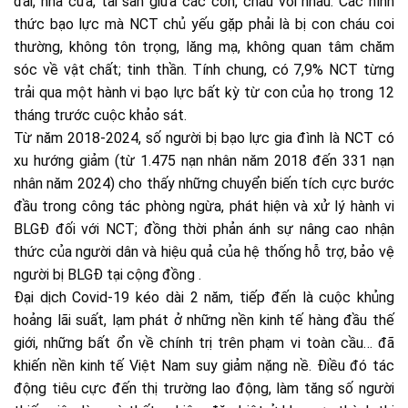
đai, nhà cửa, tài sản giữa các con, cháu với nhau. Các hình
thức bạo lực mà NCT chủ yếu gặp phải là bị con cháu coi
thường, không tôn trọng, lăng mạ, không quan tâm chăm
sóc về vật chất; tinh thần. Tính chung, có 7,9% NCT từng
trải qua một hành vi bạo lực bất kỳ từ con của họ trong 12
tháng trước cuộc khảo sát.
Từ năm 2018-2024, số người bị bạo lực gia đình là NCT có
xu hướng giảm (từ 1.475 nạn nhân năm 2018 đến 331 nạn
nhân năm 2024) cho thấy những chuyển biến tích cực bước
đầu trong công tác phòng ngừa, phát hiện và xử lý hành vi
BLGĐ đối với NCT; đồng thời phản ánh sự nâng cao nhận
thức của người dân và hiệu quả của hệ thống hỗ trợ, bảo vệ
người bị BLGĐ tại cộng đồng .
Đại dịch Covid-19 kéo dài 2 năm, tiếp đến là cuộc khủng
hoảng lãi suất, lạm phát ở những nền kinh tế hàng đầu thế
giới, những bất ổn về chính trị trên phạm vi toàn cầu… đã
khiến nền kinh tế Việt Nam suy giảm nặng nề. Điều đó tác
động tiêu cực đến thị trường lao động, làm tăng số người