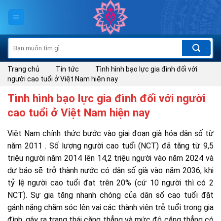
Skip
to
content
Tìm
kiếm:
Trang chủ
Tin tức
Tình hình bạo lực gia đình đối với
người cao tuổi ở Việt Nam hiện nay
Tình hình bạo lực gia đình đối với người
cao tuổi ở Việt Nam hiện nay
Việt Nam chính thức bước vào giai đoạn già hóa dân số từ
năm 2011 . Số lượng người cao tuổi (NCT) đã tăng từ 9,5
triệu người năm 2014 lên 14,2 triệu người vào năm 2024 và
dự báo sẽ trở thành nước có dân số già vào năm 2036, khi
tỷ lệ người cao tuổi đạt trên 20% (cứ 10 người thì có 2
NCT). Sự gia tăng nhanh chóng của dân số cao tuổi đặt
gánh nặng chăm sóc lên vai các thành viên trẻ tuổi trong gia
đình, gây ra trạng thái căng thẳng và mức độ căng thẳng có