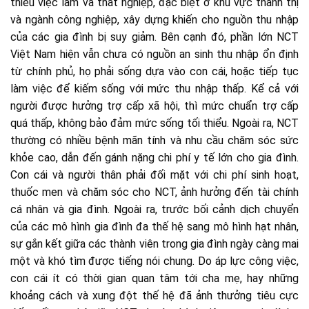
thiếu việc làm và thất nghiệp, đặc biệt ở khu vực thành thị
và ngành công nghiệp, xây dựng khiến cho nguồn thu nhập
của các gia đình bị suy giảm. Bên cạnh đó, phần lớn NCT
Việt Nam hiện vẫn chưa có nguồn an sinh thu nhập ổn định
từ chính phủ, họ phải sống dựa vào con cái, hoặc tiếp tục
làm việc để kiếm sống với mức thu nhập thấp. Kể cả với
người được hưởng trợ cấp xã hội, thì mức chuẩn trợ cấp
quá thấp, không bảo đảm mức sống tối thiểu. Ngoài ra, NCT
thường có nhiều bệnh mãn tính và nhu cầu chăm sóc sức
khỏe cao, dẫn đến gánh nặng chi phí y tế lớn cho gia đình.
Con cái và người thân phải đối mặt với chi phí sinh hoạt,
thuốc men và chăm sóc cho NCT, ảnh hưởng đến tài chính
cá nhân và gia đình. Ngoài ra, trước bối cảnh dịch chuyển
của các mô hình gia đình đa thế hệ sang mô hình hạt nhân,
sự gắn kết giữa các thành viên trong gia đình ngày càng mai
một và khó tìm được tiếng nói chung. Do áp lực công việc,
con cái ít có thời gian quan tâm tới cha mẹ, hay những
khoảng cách và xung đột thế hệ đã ảnh thưởng tiêu cực