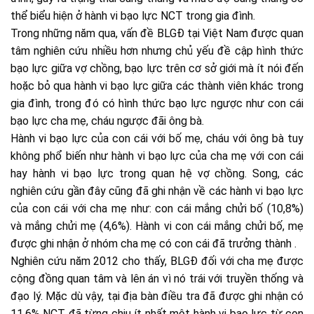
thể biểu hiện ở hành vi bạo lực NCT trong gia đình.
Trong những năm qua, vấn đề BLGĐ tại Việt Nam được quan
tâm nghiên cứu nhiều hơn nhưng chủ yếu đề cập hình thức
bạo lực giữa vợ chồng, bạo lực trên cơ sở giới mà ít nói đến
hoặc bỏ qua hành vi bạo lực giữa các thành viên khác trong
gia đình, trong đó có hình thức bạo lực ngược như con cái
bạo lực cha mẹ, cháu ngược đãi ông bà.
Hành vi bạo lực của con cái với bố mẹ, cháu với ông bà tuy
không phổ biến như hành vi bạo lực của cha mẹ với con cái
hay hành vi bạo lực trong quan hệ vợ chồng. Song, các
nghiên cứu gần đây cũng đã ghi nhận về các hành vi bạo lực
của con cái với cha mẹ như: con cái mắng chửi bố (10,8%)
và mắng chửi mẹ (4,6%). Hành vi con cái mắng chửi bố, mẹ
được ghi nhận ở nhóm cha mẹ có con cái đã trưởng thành .
Nghiên cứu năm 2012 cho thấy, BLGĐ đối với cha mẹ được
cộng đồng quan tâm và lên án vì nó trái với truyền thống và
đạo lý. Mặc dù vậy, tại địa bàn điều tra đã được ghi nhận có
11,6% NCT đã từng chịu ít nhất một hành vi bạo lực từ con