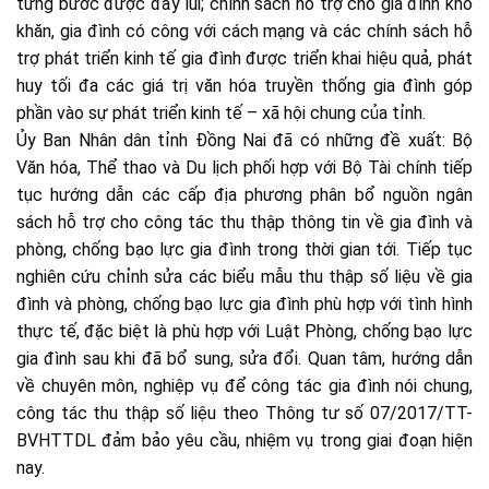
từng bước được đẩy lùi; chính sách hỗ trợ cho gia đình khó
khăn, gia đình có công với cách mạng và các chính sách hỗ
trợ phát triển kinh tế gia đình được triển khai hiệu quả, phát
huy tối đa các giá trị văn hóa truyền thống gia đình góp
phần vào sự phát triển kinh tế – xã hội chung của tỉnh.
Ủy Ban Nhân dân tỉnh Đồng Nai đã có những đề xuất: Bộ
Văn hóa, Thể thao và Du lịch phối hợp với Bộ Tài chính tiếp
tục hướng dẫn các cấp địa phương phân bổ nguồn ngân
sách hỗ trợ cho công tác thu thập thông tin về gia đình và
phòng, chống bạo lực gia đình trong thời gian tới. Tiếp tục
nghiên cứu chỉnh sửa các biểu mẫu thu thập số liệu về gia
đình và phòng, chống bạo lực gia đình phù hợp với tình hình
thực tế, đặc biệt là phù hợp với Luật Phòng, chống bạo lực
gia đình sau khi đã bổ sung, sửa đổi. Quan tâm, hướng dẫn
về chuyên môn, nghiệp vụ để công tác gia đình nói chung,
công tác thu thập số liệu theo Thông tư số 07/2017/TT-
BVHTTDL đảm bảo yêu cầu, nhiệm vụ trong giai đoạn hiện
nay.