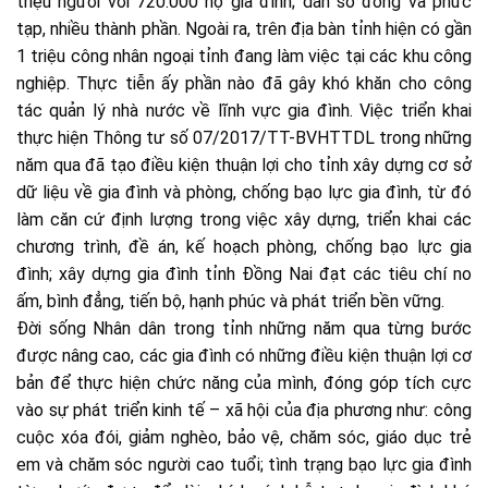
triệu người với 720.000 hộ gia đình; dân số đông và phức
tạp, nhiều thành phần. Ngoài ra, trên địa bàn tỉnh hiện có gần
1 triệu công nhân ngoại tỉnh đang làm việc tại các khu công
nghiệp. Thực tiễn ấy phần nào đã gây khó khăn cho công
tác quản lý nhà nước về lĩnh vực gia đình. Việc triển khai
thực hiện Thông tư số 07/2017/TT-BVHTTDL trong những
năm qua đã tạo điều kiện thuận lợi cho tỉnh xây dựng cơ sở
dữ liệu về gia đình và phòng, chống bạo lực gia đình, từ đó
làm căn cứ định lượng trong việc xây dựng, triển khai các
chương trình, đề án, kế hoạch phòng, chống bạo lực gia
đình; xây dựng gia đình tỉnh Đồng Nai đạt các tiêu chí no
ấm, bình đẳng, tiến bộ, hạnh phúc và phát triển bền vững.
Đời sống Nhân dân trong tỉnh những năm qua từng bước
được nâng cao, các gia đình có những điều kiện thuận lợi cơ
bản để thực hiện chức năng của mình, đóng góp tích cực
vào sự phát triển kinh tế – xã hội của địa phương như: công
cuộc xóa đói, giảm nghèo, bảo vệ, chăm sóc, giáo dục trẻ
em và chăm sóc người cao tuổi; tình trạng bạo lực gia đình