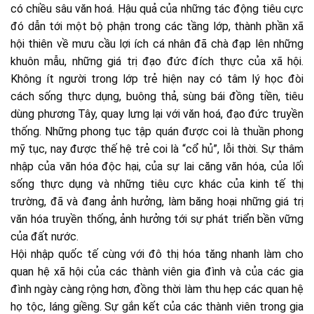
có chiều sâu văn hoá. Hậu quả của những tác động tiêu cực
đó dẫn tới một bộ phận trong các tầng lớp, thành phần xã
hội thiên về mưu cầu lợi ích cá nhân đã chà đạp lên những
khuôn mẫu, những giá trị đạo đức đích thực của xã hội.
Không ít người trong lớp trẻ hiện nay có tâm lý học đòi
cách sống thực dụng, buông thả, sùng bái đồng tiền, tiêu
dùng phương Tây, quay lưng lại với văn hoá, đạo đức truyền
thống. Những phong tục tập quán được coi là thuần phong
mỹ tục, nay được thế hệ trẻ coi là “cổ hủ”, lỗi thời. Sự thâm
nhập của văn hóa độc hại, của sự lai căng văn hóa, của lối
sống thực dụng và những tiêu cực khác của kinh tế thị
trường, đã và đang ảnh hưởng, làm băng hoại những giá trị
văn hóa truyền thống, ảnh hưởng tới sự phát triển bền vững
của đất nước.
Hội nhập quốc tế cùng với đô thị hóa tăng nhanh làm cho
quan hệ xã hội của các thành viên gia đình và của các gia
đình ngày càng rộng hơn, đồng thời làm thu hẹp các quan hệ
họ tộc, láng giềng. Sự gắn kết của các thành viên trong gia