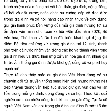
tế; củng cố ý thức pháp luật, đề cao đạo đức, lương tâm,
trách nhiệm của mỗi người với bản thân, gia đình, cộng đồng,
xã hội và đất nước; ngăn chặn sự xuống cấp về đạo đức
trong gia đình và xã hội; nâng cao nhận thức về xây dựng,
giữ gìn hạnh phúc bền vững của mỗi gia đình hướng tới sự
ổn định, văn minh cho toàn xã hội. Đến đầu năm 2020, Bộ
Văn hóa, Thể thao và Du lịch đã triển khai hoạt động thí
điểm Bộ tiêu chí ứng xử trong gia đình tại 12 tỉnh, thành
phố trên cả nước nhằm vận động các hộ và thành viên trong
gia đình hiểu và thực hiện ứng xử văn hóa gia đình, nhiều giá
trị truyền thống gia đình được khơi gợi, củng cố và phát huy
mạnh mẽ.
Thực tế cho thấy, mặc dù gia đình Việt Nam đang có sử
chuyển đổi từ truyền thống sang hiện đại, nhưng những nét
đẹp truyền thống vẫn tiếp tục được giữ gìn, vun đắp và lan
tỏa trong mỗi gia đình, cộng đồng và xã hội. Theo kết quả
nghiên cứu của nhiều công trình khoa học gần đây, đại đa số
người Việt Nam vẫn coi trọng gia đình; gia đình là một tổ ấm