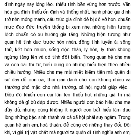
đình ngày nay lỏng lẻo, thiếu tính bền vững hơn trước. Văn
hóa gia đình thiếu ổn định và thống nhất, hạnh phúc gia đình
trở nên mỏng manh, cấu trúc gia đình dễ bị đỗ vỡ hơn, chuẩn
mực đạo đức truyền thống bị xem nhẹ, những hiện tượng
lệch chuẩn có xu hướng gia tăng. Những hiện tượng như
quan hệ tình dục trước hôn nhân, đồng tính luyến ái, sống
thử, kết hôn muộn, sống độc thân, ly hôn, ly thân không
ngừng tăng lên và có tính đột biến. Trong quan hệ cha mẹ
và con cái thì từ, hiếu cũng có những biểu hiện theo nhiều
chiều hướng. Nhiều cha mẹ mải miết kiếm tiền mà quên đi
sự dạy dỗ con cái, thời gian dành cho con không nhiều và
thường phó mặc cho nhà trường, xã hội, người giúp việc…
Điều đó khiến con cái lớn lên thiếu hụt những giá trị mà
không dễ gì bù đắp được. Nhiều người con báo hiếu cha mẹ
đầy đủ, nhưng cũng không ít người con bất hiếu làm đau
lòng những bậc sinh thành và cả xã hội phải suy ngẫm. Trong
quan hệ anh em, hoà thuận, đễ cũng có những thay đổi. Đôi
khi, vì giá trị vật chất mà người ta quên đi tình nghĩa anh em;