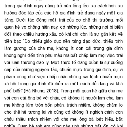
trong gia đình ngày càng trở nên lỏng lẻo, xa cách hơn, xu
hướng độc lập của các hộ gia đình trẻ đang ngày một gia
tăng. Dưới tác động mặt trái của cơ chế thị trường, mối
quan hệ vợ chồng hiện nay, có những lúc, những nơi bị biến
đổi theo chiều hướng xấu, có khi chỉ còn là sự gắn kết về
tiền bạc “Do thiếu giáo dục nền tảng đạo đức, thiếu tính
làm gương của cha mẹ, không ít con cái trong gia đình
không nghĩ đến tình phụ mẫu mà bất chấp làm mọi việc trái
với luân thường đạo lý. Một thực tế đáng buồn là sự xuống
cấp của những nguyên tắc, chuẩn mực trong gia đình, sự vi
phạm cũng như việc chấp nhận những sai lệch chuẩn mực
xã hội trong gia đình đã diễn ra một cách dễ dàng và khá
phổ biến“ (Hà Nhung, 2018). Trong mối quan hệ giữa cha mẹ
với con cái, ông bà với cháu, có không ít người làm cha, làm
mẹ không làm tròn bổn phận, trách nhiệm, không chăm lo
cho thế hệ tương lai và cũng có không ít nghịch cảnh con
cháu thiếu trách nhiệm với cha mẹ, ông bà, bất hiếu, bất
nghĩa. Quan hệ anh em cũng nảy sinh những bất ổn, có khi