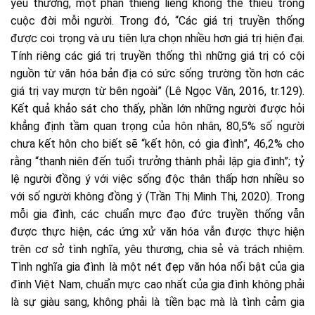
yêu thương, một phần thiêng liêng không thể thiếu trong
cuộc đời mỗi người. Trong đó, “Các giá trị truyền thống
được coi trọng và ưu tiên lựa chọn nhiều hơn giá trị hiện đại.
Tính riêng các giá trị truyền thống thì những giá trị có cội
nguồn từ văn hóa bản địa có sức sống trường tồn hơn các
giá trị vay mượn từ bên ngoài” (Lê Ngọc Văn, 2016, tr.129).
Kết quả khảo sát cho thấy, phần lớn những người được hỏi
khẳng định tầm quan trọng của hôn nhân, 80,5% số người
chưa kết hôn cho biết sẽ “kết hôn, có gia đình”, 46,2% cho
rằng “thanh niên đến tuổi trưởng thành phải lập gia đình”; tỷ
lệ người đồng ý với việc sống độc thân thấp hơn nhiều so
với số người không đồng ý (Trần Thị Minh Thi, 2020). Trong
mỗi gia đình, các chuẩn mực đạo đức truyền thống vẫn
được thực hiện, các ứng xử văn hóa vẫn được thực hiện
trên cơ sở tình nghĩa, yêu thương, chia sẻ và trách nhiệm.
Tình nghĩa gia đình là một nét đẹp văn hóa nổi bật của gia
đình Việt Nam, chuẩn mực cao nhất của gia đình không phải
là sự giàu sang, không phải là tiền bạc mà là tình cảm gia