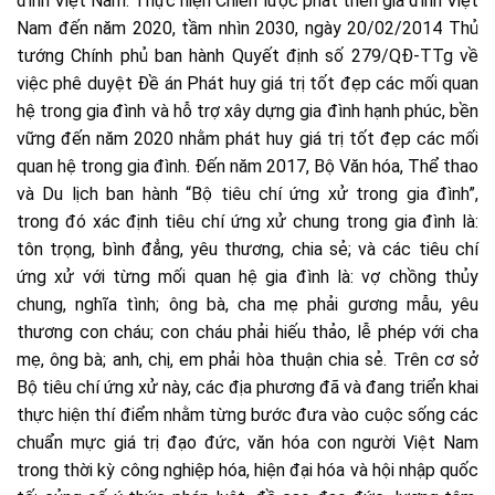
đình Việt Nam. Thực hiện Chiến lược phát triển gia đình Việt
Nam đến năm 2020, tầm nhìn 2030, ngày 20/02/2014 Thủ
tướng Chính phủ ban hành Quyết định số 279/QĐ-TTg về
việc phê duyệt Đề án Phát huy giá trị tốt đẹp các mối quan
hệ trong gia đình và hỗ trợ xây dựng gia đình hạnh phúc, bền
vững đến năm 2020 nhằm phát huy giá trị tốt đẹp các mối
quan hệ trong gia đình. Đến năm 2017, Bộ Văn hóa, Thể thao
và Du lịch ban hành “Bộ tiêu chí ứng xử trong gia đình”,
trong đó xác định tiêu chí ứng xử chung trong gia đình là:
tôn trọng, bình đẳng, yêu thương, chia sẻ; và các tiêu chí
ứng xử với từng mối quan hệ gia đình là: vợ chồng thủy
chung, nghĩa tình; ông bà, cha mẹ phải gương mẫu, yêu
thương con cháu; con cháu phải hiếu thảo, lễ phép với cha
mẹ, ông bà; anh, chị, em phải hòa thuận chia sẻ. Trên cơ sở
Bộ tiêu chí ứng xử này, các địa phương đã và đang triển khai
thực hiện thí điểm nhằm từng bước đưa vào cuộc sống các
chuẩn mực giá trị đạo đức, văn hóa con người Việt Nam
trong thời kỳ công nghiệp hóa, hiện đại hóa và hội nhập quốc