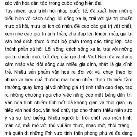
sắc văn hóa dân tộc trong cuộc sống hiện đại.
Tuy nhiên, quá trình hội nhập quốc tế, đã xuất hiện những
biểu hiện về cách sống, lối sống xa lạ, trái với giá trị chuẩn
mực xã hội, mưu lợi ích cá nhân, đề cao các giá trị vật chất,
xem nhẹ các giá trị tinh thần, chà đạp lên khuôn mẫu, giá trị
văn hoá đích thực ở một bộ phận trong các tầng lớp, các
thành phần xã hội. Lối sống, cách sống xa lạ, trái với những
giá trị chuẩn mực tốt đẹp của gia đình Việt Nam đã và đang
xâm nhập vào đời sống của nhiều gia đình, nhất là gia đình
trẻ. Nhiều sản phẩm văn hoá ra đời vội vã, chạy theo lợi
nhuận và hiệu quả thương mại hoặc chiều theo thị hiếu tầm
thường, quay lưng lại với những giá trị tinh thần cao đẹp, tạo
ra những chướng ngại cho việc nâng cao mặt bằng dân trí.
Văn hoá hình chiếm lĩnh hết cả không gian và thời gian, uy
hiếp văn hoá đọc, văn hoá chữ, tạo cho thanh thiếu niên sức
ỳ và sự lười biếng. Nhiều người bị trói chặt vào màn hình,
màn số, mải mê với thú vui ẩm thực, nhạc mới, thời trang…
mà quên đi những lĩnh vực tinh thần phong phú và đa dạng