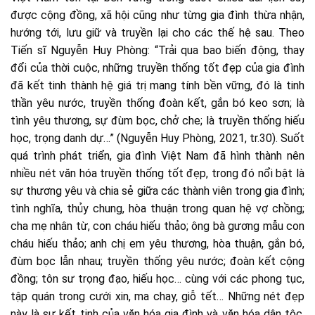
được cộng đồng, xã hội cũng như từng gia đình thừa nhận,
hướng tới, lưu giữ và truyền lại cho các thế hệ sau. Theo
Tiến sĩ Nguyễn Huy Phòng: “Trải qua bao biến động, thay
đổi của thời cuộc, những truyền thống tốt đẹp của gia đình
đã kết tinh thành hệ giá trị mang tính bền vững, đó là tinh
thần yêu nước, truyền thống đoàn kết, gắn bó keo sơn; là
tình yêu thương, sự đùm bọc, chở che; là truyền thống hiếu
học, trọng danh dự…” (Nguyễn Huy Phòng, 2021, tr.30). Suốt
quá trình phát triển, gia đình Việt Nam đã hình thành nên
nhiều nét văn hóa truyền thống tốt đẹp, trong đó nổi bật là
sự thương yêu và chia sẻ giữa các thành viên trong gia đình;
tình nghĩa, thủy chung, hòa thuận trong quan hệ vợ chồng;
cha mẹ nhân từ, con cháu hiếu thảo; ông bà gương mẫu con
cháu hiếu thảo; anh chị em yêu thương, hòa thuận, gắn bó,
đùm bọc lẫn nhau; truyền thống yêu nước; đoàn kết cộng
đồng; tôn sư trọng đạo, hiếu học… cùng với các phong tục,
tập quán trong cưới xin, ma chay, giỗ tết… Những nét đẹp
này là sự kết tinh của văn hóa gia đình và văn hóa dân tộc,