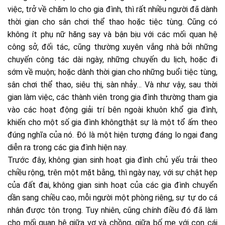
việc, trở về chăm lo cho gia đình, thì rất nhiều người đã dành
thời gian cho sân chơi thể thao hoặc tiệc tùng. Cũng có
không ít phụ nữ hăng say và bận bịu với các mối quan hệ
công sở, đối tác, cũng thường xuyên vắng nhà bởi những
chuyến công tác dài ngày, những chuyến du lịch, hoặc đi
sớm về muộn; hoặc dành thời gian cho những buổi tiệc tùng,
sân chơi thể thao, siêu thị, sàn nhảy… Và như vậy, sau thời
gian làm việc, các thành viên trong gia đình thường tham gia
vào các hoạt động giải trí bên ngoài khuôn khổ gia đình,
khiến cho một số gia đình khôngthật sự là một tổ ấm theo
đúng nghĩa của nó. Đó là một hiện tượng đáng lo ngại đang
diễn ra trong các gia đình hiện nay.
Trước đây, không gian sinh hoạt gia đình chủ yếu trải theo
chiều rộng, trên một mặt bằng, thì ngày nay, với sự chật hẹp
của đất đai, không gian sinh hoạt của các gia đình chuyển
dần sang chiều cao, mỗi người một phòng riêng, sự tự do cá
nhân được tôn trọng. Tuy nhiên, cũng chính điều đó đã làm
cho mối quan hệ giữa vợ và chồng, giữa bố mẹ với con cái