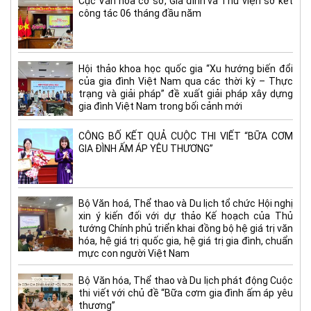
Cục Văn hóa cơ sở, Gia đình và Thư viện sơ kết
công tác 06 tháng đầu năm
Hội thảo khoa học quốc gia “Xu hướng biến đổi
của gia đình Việt Nam qua các thời kỳ – Thực
trạng và giải pháp” đề xuất giải pháp xây dựng
gia đình Việt Nam trong bối cảnh mới
CÔNG BỐ KẾT QUẢ CUỘC THI VIẾT “BỮA CƠM
GIA ĐÌNH ẤM ÁP YÊU THƯƠNG”
Bộ Văn hoá, Thể thao và Du lịch tổ chức Hội nghị
xin ý kiến đối với dự thảo Kế hoạch của Thủ
tướng Chính phủ triển khai đồng bộ hệ giá trị văn
hóa, hệ giá trị quốc gia, hệ giá trị gia đình, chuẩn
mực con người Việt Nam
Bộ Văn hóa, Thể thao và Du lịch phát động Cuộc
thi viết với chủ đề “Bữa cơm gia đình ấm áp yêu
thương”