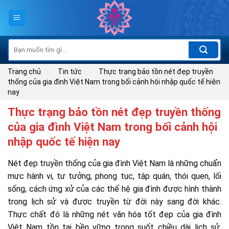
Skip
to
content
Tìm
kiếm:
Trang chủ
Tin tức
Thực trạng bảo tồn nét đẹp truyền
thống của gia đình Việt Nam trong bối cảnh hội nhập quốc tế hiện
nay
Thực trạng bảo tồn nét đẹp truyền thống
của gia đình Việt Nam trong bối cảnh hội
nhập quốc tế hiện nay
Nét đẹp truyền thống của gia đình Việt Nam là những chuẩn
mực hành vi, tư tưởng, phong tục, tập quán, thói quen, lối
sống, cách ứng xử của các thế hệ gia đình được hình thành
trong lịch sử và được truyền từ đời này sang đời khác.
Thực chất đó là những nét văn hóa tốt đẹp của gia đình
Việt Nam tồn tại bền vững trong suốt chiều dài lịch sử,