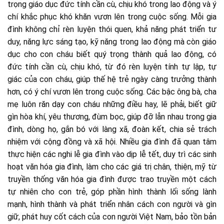
trọng giáo dục đức tính cần cù, chịu khó trong lao động và ý
chí khắc phục khó khăn vươn lên trong cuộc sống. Mỗi gia
đình không chỉ rèn luyện thói quen, khả năng phát triển tư
duy, năng lực sáng tạo, kỹ năng trong lao động mà còn giáo
dục cho con cháu biết quý trọng thành quả lao động, có
đức tính cần cù, chịu khó, từ đó rèn luyện tính tự lập, tự
giác của con cháu, giúp thế hệ trẻ ngày càng trưởng thành
hơn, có ý chí vươn lên trong cuộc sống. Các bậc ông bà, cha
mẹ luôn răn dạy con cháu những điều hay, lẽ phải, biết giữ
gìn hòa khí, yêu thương, đùm bọc, giúp đỡ lẫn nhau trong gia
đình, dòng họ, gắn bó với làng xã, đoàn kết, chia sẻ trách
nhiệm với cộng đồng và xã hội. Nhiều gia đình đã quan tâm
thực hiện các nghi lễ gia đình vào dịp lễ tết, duy trì các sinh
hoạt văn hóa gia đình, làm cho các giá trị chân, thiện, mỹ từ
truyền thống văn hóa gia đình được trao truyền một cách
tự nhiên cho con trẻ, góp phần hình thành lối sống lành
mạnh, hình thành và phát triển nhân cách con người và gìn
giữ, phát huy cốt cách của con người Việt Nam, bảo tồn bản