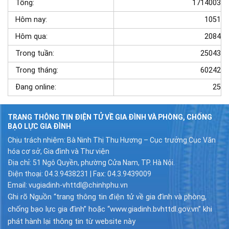
Tổng:
1714003
Hôm nay:
1051
Hôm qua:
2084
Trong tuần:
25043
Trong tháng:
60242
Đang online:
25
TRANG THÔNG TIN ĐIỆN TỬ VỀ GIA ĐÌNH VÀ PHÒNG, CHỐNG
BẠO LỰC GIA ĐÌNH
Chịu trách nhiệm: Bà Ninh Thị Thu Hương – Cục trưởng Cục Văn
hóa cơ sở, Gia đình và Thư viện
Địa chỉ: 51 Ngô Quyền, phường Cửa Nam, TP. Hà Nội.
Điện thoại: 04.3.9438231 | Fax: 04.3.9439009
Email: vugiadinh-vhttdl@chinhphu.vn
Ghi rõ Nguồn “trang thông tin điện tử về gia đình và phòng,
chống bạo lực gia đình” hoặc “www.giadinh.bvhttdl.gov.vn” khi
phát hành lại thông tin từ website này