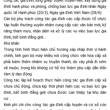
công tác gia đình, lồng ghép tuyên truyền việc xây dựng gia
đình hạnh phúc và phòng, chống bạo lực gia đình nhân Ngày
quốc tế Hạnh phúc (20/3), Ngày gia đình Việt Nam (28/6)
Cán bộ phụ trách công tác gia đình các cấp được tổ chức
tập huấn thường xuyên nhằm cung cấp các văn bản mới, kỹ
năng tham mưu, nhận diện và xử lý các vụ việc bạo lực gia
đình, bất bình đẳng giới…
Khó khăn:
Trong tình hình thực hiện chủ trương sáp nhập đơn vị hành
chính, tinh gọn bộ máy nhiều nơi công chức văn hóa cấp xã
phải kiêm thêm nhiệm vụ truyền thanh, do vậy phải đi sớm
về muộn, trong khi không có hỗ trợ thêm phụ cấp dẫn đến
tâm lý dao động.
Công tác lập kế hoạch thực hiện công tác gia đình cấp xã
chưa chủ động, chưa kịp thời phát hiện các vụ bạo lực gia
đình, bất bình đẳng giới chưa được can thiệp tại khu dân
cư…
Kinh phí chi cho công tác gia đình cấp huyện và cơ sở còn