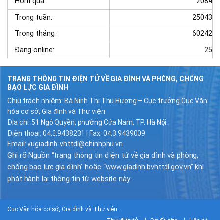
Hôm qua:
2084
Trong tuần:
25043
Trong tháng:
60242
Đang online:
25
TRANG THÔNG TIN ĐIỆN TỬ VỀ GIA ĐÌNH VÀ PHÒNG, CHỐNG
BẠO LỰC GIA ĐÌNH
Chịu trách nhiệm: Bà Ninh Thị Thu Hương – Cục trưởng Cục Văn
hóa cơ sở, Gia đình và Thư viện
Địa chỉ: 51 Ngô Quyền, phường Cửa Nam, TP. Hà Nội.
Điện thoại: 04.3.9438231 | Fax: 04.3.9439009
Email: vugiadinh-vhttdl@chinhphu.vn
Ghi rõ Nguồn “trang thông tin điện tử về gia đình và phòng,
chống bạo lực gia đình” hoặc “www.giadinh.bvhttdl.gov.vn” khi
phát hành lại thông tin từ website này
Cục Văn hóa cơ sở, Gia đình và Thư viện.