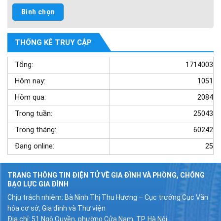
THỐNG KÊ TRUY CẬP
Tổng:
1714003
Hôm nay:
1051
Hôm qua:
2084
Trong tuần:
25043
Trong tháng:
60242
Đang online:
25
TRANG THÔNG TIN ĐIỆN TỬ VỀ GIA ĐÌNH VÀ PHÒNG, CHỐNG
BẠO LỰC GIA ĐÌNH
Chịu trách nhiệm: Bà Ninh Thị Thu Hương – Cục trưởng Cục Văn
hóa cơ sở, Gia đình và Thư viện
Địa chỉ: 51 Ngô Quyền, phường Cửa Nam, TP. Hà Nội.