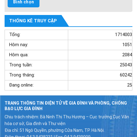
THỐNG KÊ TRUY CẬP
Tổng:
1714003
Hôm nay:
1051
Hôm qua:
2084
Trong tuần:
25043
Trong tháng:
60242
Đang online:
25
TRANG THÔNG TIN ĐIỆN TỬ VỀ GIA ĐÌNH VÀ PHÒNG, CHỐNG
BẠO LỰC GIA ĐÌNH
Chịu trách nhiệm: Bà Ninh Thị Thu Hương – Cục trưởng Cục Văn
hóa cơ sở, Gia đình và Thư viện
Địa chỉ: 51 Ngô Quyền, phường Cửa Nam, TP. Hà Nội.