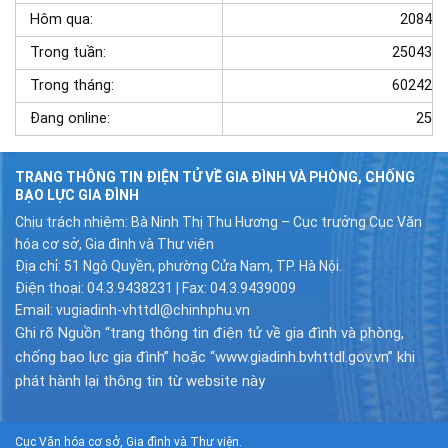
Hôm qua:
2084
Trong tuần:
25043
Trong tháng:
60242
Đang online:
25
TRANG THÔNG TIN ĐIỆN TỬ VỀ GIA ĐÌNH VÀ PHÒNG, CHỐNG
BẠO LỰC GIA ĐÌNH
Chịu trách nhiệm: Bà Ninh Thị Thu Hương – Cục trưởng Cục Văn
hóa cơ sở, Gia đình và Thư viện
Địa chỉ: 51 Ngô Quyền, phường Cửa Nam, TP. Hà Nội.
Điện thoại: 04.3.9438231 | Fax: 04.3.9439009
Email: vugiadinh-vhttdl@chinhphu.vn
Ghi rõ Nguồn “trang thông tin điện tử về gia đình và phòng,
chống bạo lực gia đình” hoặc “www.giadinh.bvhttdl.gov.vn” khi
phát hành lại thông tin từ website này
Cục Văn hóa cơ sở, Gia đình và Thư viện.