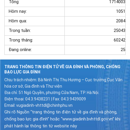
Tổng:
1714003
Hôm nay:
1051
Hôm qua:
2084
Trong tuần:
25043
Trong tháng:
60242
Đang online:
25
TRANG THÔNG TIN ĐIỆN TỬ VỀ GIA ĐÌNH VÀ PHÒNG, CHỐNG
BẠO LỰC GIA ĐÌNH
Chịu trách nhiệm: Bà Ninh Thị Thu Hương – Cục trưởng Cục Văn
hóa cơ sở, Gia đình và Thư viện
Địa chỉ: 51 Ngô Quyền, phường Cửa Nam, TP. Hà Nội.
Điện thoại: 04.3.9438231 | Fax: 04.3.9439009
Email: vugiadinh-vhttdl@chinhphu.vn
Ghi rõ Nguồn “trang thông tin điện tử về gia đình và phòng,
chống bạo lực gia đình” hoặc “www.giadinh.bvhttdl.gov.vn” khi
phát hành lại thông tin từ website này