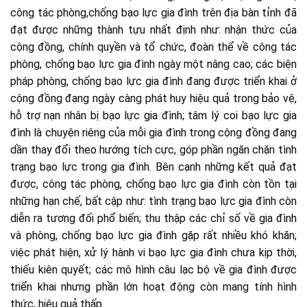
công tác phòng,chống bạo lực gia đình trên địa bàn tỉnh đã
đạt được những thành tựu nhất định như: nhận thức của
cộng đồng, chính quyền và tổ chức, đoàn thể về công tác
phòng, chống bạo lực gia đình ngày một nâng cao; các biện
pháp phòng, chống bạo lực gia đình đang được triển khai ở
cộng đồng đang ngày càng phát huy hiệu quả trong bảo vệ,
hỗ trợ nạn nhân bị bạo lực gia đình; tâm lý coi bạo lực gia
đình là chuyện riêng của mỗi gia đình trong cộng đồng đang
dần thay đổi theo hướng tích cực, góp phần ngăn chặn tình
trạng bạo lực trong gia đình. Bên cạnh những kết quả đạt
được, công tác phòng, chống bạo lực gia đình còn tồn tại
những hạn chế, bất cập như: tình trạng bạo lực gia đình còn
diễn ra tương đối phổ biến; thu thập các chỉ số về gia đình
và phòng, chống bạo lực gia đình gặp rất nhiều khó khăn;
việc phát hiện, xử lý hành vi bạo lực gia đình chưa kịp thời,
thiếu kiên quyết; các mô hình câu lạc bộ về gia đình được
triển khai nhưng phần lớn hoạt động còn mang tính hình
thức, hiệu quả thấp.