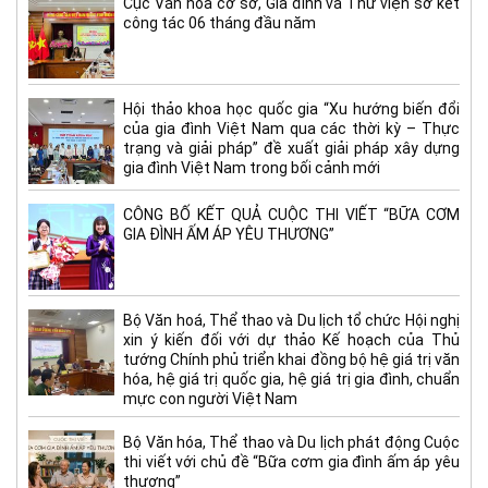
Cục Văn hóa cơ sở, Gia đình và Thư viện sơ kết
công tác 06 tháng đầu năm
Hội thảo khoa học quốc gia “Xu hướng biến đổi
của gia đình Việt Nam qua các thời kỳ – Thực
trạng và giải pháp” đề xuất giải pháp xây dựng
gia đình Việt Nam trong bối cảnh mới
CÔNG BỐ KẾT QUẢ CUỘC THI VIẾT “BỮA CƠM
GIA ĐÌNH ẤM ÁP YÊU THƯƠNG”
Bộ Văn hoá, Thể thao và Du lịch tổ chức Hội nghị
xin ý kiến đối với dự thảo Kế hoạch của Thủ
tướng Chính phủ triển khai đồng bộ hệ giá trị văn
hóa, hệ giá trị quốc gia, hệ giá trị gia đình, chuẩn
mực con người Việt Nam
Bộ Văn hóa, Thể thao và Du lịch phát động Cuộc
thi viết với chủ đề “Bữa cơm gia đình ấm áp yêu
thương”