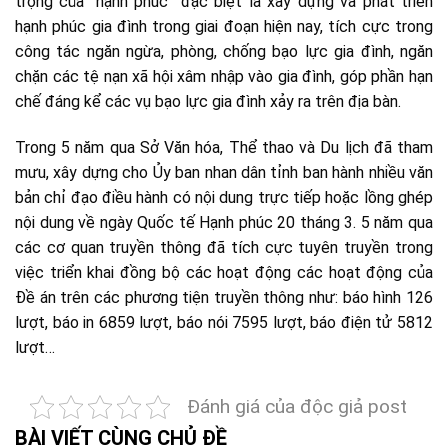
trọng của “hạnh phúc” đặc biệt là xây dựng và phát triển
hạnh phúc gia đình trong giai đoạn hiện nay, tích cực trong
công tác ngăn ngừa, phòng, chống bạo lực gia đình, ngăn
chặn các tệ nạn xã hội xâm nhập vào gia đình, góp phần hạn
chế đáng kể các vụ bạo lực gia đình xảy ra trên địa bàn.
Trong 5 năm qua Sở Văn hóa, Thể thao và Du lịch đã tham
mưu, xây dựng cho Ủy ban nhan dân tỉnh ban hành nhiều văn
bản chỉ đạo điều hành có nội dung trực tiếp hoặc lồng ghép
nội dung về ngày Quốc tế Hạnh phúc 20 tháng 3. 5 năm qua
các cơ quan truyền thông đã tích cực tuyên truyền trong
việc triển khai đồng bộ các hoạt động các hoạt động của
Đề án trên các phương tiện truyền thông như: báo hình 126
lượt, báo in 6859 lượt, báo nói 7595 lượt, báo điện tử 5812
lượt…
Đánh giá của độc giả post
BÀI VIẾT CÙNG CHỦ ĐỀ