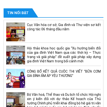
TIN NỔI BẬT
Cục Văn hóa cơ sở, Gia đình và Thư viện sơ kết
công tác 06 tháng đầu năm
Hội thảo khoa học quốc gia “Xu hướng biến đổi
của gia đình Việt Nam qua các thời kỳ – Thực
trạng và giải pháp” đề xuất giải pháp xây dựng
gia đình Việt Nam trong bối cảnh mới
CÔNG BỐ KẾT QUẢ CUỘC THI VIẾT “BỮA CƠM
GIA ĐÌNH ẤM ÁP YÊU THƯƠNG”
Bộ Văn hoá, Thể thao và Du lịch tổ chức Hội nghị
xin ý kiến đối với dự thảo Kế hoạch của Thủ
tướng Chính phủ triển khai đồng bộ hệ giá trị văn