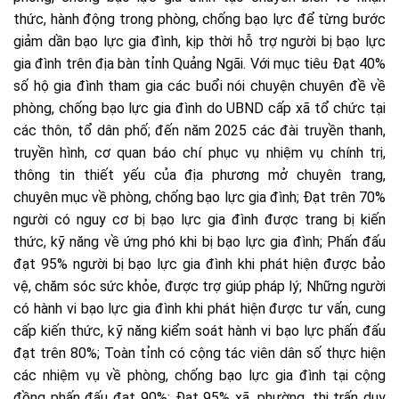
thức, hành động trong phòng, chống bạo lực để từng bước
giảm dần bạo lực gia đình, kịp thời hỗ trợ người bị bạo lực
gia đình trên địa bàn tỉnh Quảng Ngãi. Với mục tiêu Đạt 40%
số hộ gia đình tham gia các buổi nói chuyện chuyên đề về
phòng, chống bạo lực gia đình do UBND cấp xã tổ chức tại
các thôn, tổ dân phố; đến năm 2025 các đài truyền thanh,
truyền hình, cơ quan báo chí phục vụ nhiệm vụ chính trị,
thông tin thiết yếu của địa phương mở chuyên trang,
chuyên mục về phòng, chống bạo lực gia đình; Đạt trên 70%
người có nguy cơ bị bạo lực gia đình được trang bị kiến
thức, kỹ năng về ứng phó khi bị bạo lực gia đình; Phấn đấu
đạt 95% người bị bạo lực gia đình khi phát hiện được bảo
vệ, chăm sóc sức khỏe, được trợ giúp pháp lý; Những người
có hành vi bạo lực gia đình khi phát hiện được tư vấn, cung
cấp kiến thức, kỹ năng kiểm soát hành vi bạo lực phấn đấu
đạt trên 80%; Toàn tỉnh có cộng tác viên dân số thực hiện
các nhiệm vụ về phòng, chống bạo lực gia đình tại cộng
đồng phấn đấu đạt 90%; Đạt 95% xã, phường, thị trấn duy