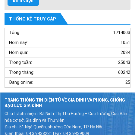
THỐNG KÊ TRUY CẬP
Tổng:
1714003
Hôm nay:
1051
Hôm qua:
2084
Trong tuần:
25043
Trong tháng:
60242
Đang online:
25
TRANG THÔNG TIN ĐIỆN TỬ VỀ GIA ĐÌNH VÀ PHÒNG, CHỐNG
BẠO LỰC GIA ĐÌNH
Chịu trách nhiệm: Bà Ninh Thị Thu Hương – Cục trưởng Cục Văn
hóa cơ sở, Gia đình và Thư viện
Địa chỉ: 51 Ngô Quyền, phường Cửa Nam, TP. Hà Nội.
Điện thoại: 04.3.9438231 | Fax: 04.3.9439009