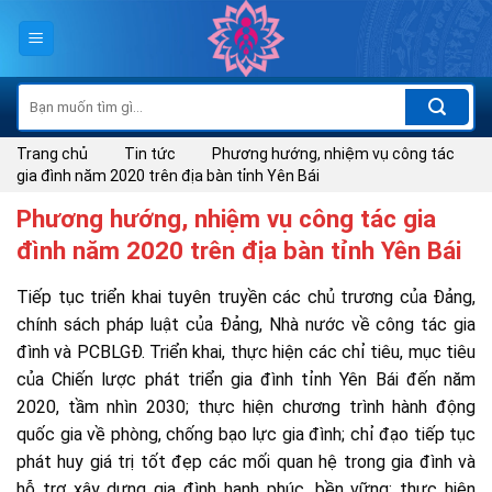
Skip
to
content
Tìm
kiếm:
Trang chủ
Tin tức
Phương hướng, nhiệm vụ công tác
gia đình năm 2020 trên địa bàn tỉnh Yên Bái
Phương hướng, nhiệm vụ công tác gia
đình năm 2020 trên địa bàn tỉnh Yên Bái
Tiếp tục triển khai tuyên truyền các chủ trương của Đảng,
chính sách pháp luật của Đảng, Nhà nước về công tác gia
đình và PCBLGĐ. Triển khai, thực hiện các chỉ tiêu, mục tiêu
của Chiến lược phát triển gia đình tỉnh Yên Bái đến năm
2020, tầm nhìn 2030; thực hiện chương trình hành động
quốc gia về phòng, chống bạo lực gia đình; chỉ đạo tiếp tục
phát huy giá trị tốt đẹp các mối quan hệ trong gia đình và
hỗ trợ xây dựng gia đình hạnh phúc, bền vững; thực hiện