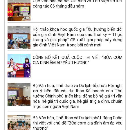
Cục Văn hóa cơ sở, Gia đình và Thư viện sơ kết
công tác 06 tháng đầu năm
Hội thảo khoa học quốc gia “Xu hướng biến đổi
của gia đình Việt Nam qua các thời kỳ – Thực
trạng và giải pháp” đề xuất giải pháp xây dựng
gia đình Việt Nam trong bối cảnh mới
CÔNG BỐ KẾT QUẢ CUỘC THI VIẾT “BỮA CƠM
GIA ĐÌNH ẤM ÁP YÊU THƯƠNG”
Bộ Văn hoá, Thể thao và Du lịch tổ chức Hội nghị
xin ý kiến đối với dự thảo Kế hoạch của Thủ
tướng Chính phủ triển khai đồng bộ hệ giá trị văn
hóa, hệ giá trị quốc gia, hệ giá trị gia đình, chuẩn
mực con người Việt Nam
Bộ Văn hóa, Thể thao và Du lịch phát động Cuộc
thi viết với chủ đề “Bữa cơm gia đình ấm áp yêu
thương”