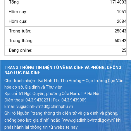
Tổng:
1714003
Hôm nay:
1051
Hôm qua:
2084
Trong tuần:
25043
Trong tháng:
60242
Đang online:
25
TRANG THÔNG TIN ĐIỆN TỬ VỀ GIA ĐÌNH VÀ PHÒNG, CHỐNG
BẠO LỰC GIA ĐÌNH
Chịu trách nhiệm: Bà Ninh Thị Thu Hương – Cục trưởng Cục Văn
hóa cơ sở, Gia đình và Thư viện
Địa chỉ: 51 Ngô Quyền, phường Cửa Nam, TP. Hà Nội.
Điện thoại: 04.3.9438231 | Fax: 04.3.9439009
Email: vugiadinh-vhttdl@chinhphu.vn
Ghi rõ Nguồn “trang thông tin điện tử về gia đình và phòng,
chống bạo lực gia đình” hoặc “www.giadinh.bvhttdl.gov.vn” khi
phát hành lại thông tin từ website này