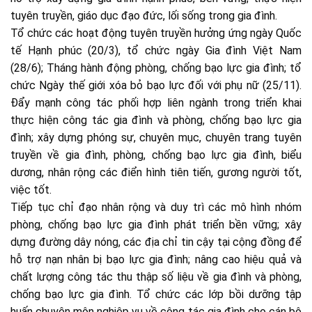
tuyên truyền, giáo dục đạo đức, lối sống trong gia đình.
Tổ chức các hoạt động tuyên truyền hưởng ứng ngày Quốc
tế Hạnh phúc (20/3), tổ chức ngày Gia đình Việt Nam
(28/6); Tháng hành động phòng, chống bạo lực gia đình; tổ
chức Ngày thế giới xóa bỏ bạo lực đối với phụ nữ (25/11).
Đẩy mạnh công tác phối hợp liên ngành trong triển khai
thực hiện công tác gia đình và phòng, chống bạo lực gia
đình; xây dựng phóng sự, chuyên mục, chuyên trang tuyên
truyền về gia đình, phòng, chống bạo lực gia đình, biểu
dương, nhân rộng các điển hình tiên tiến, gương người tốt,
việc tốt.
Tiếp tục chỉ đạo nhân rộng và duy trì các mô hình nhóm
phòng, chống bạo lực gia đình phát triển bền vững; xây
dựng đường dây nóng, các địa chỉ tin cậy tại cộng đồng để
hỗ trợ nạn nhân bị bạo lực gia đình; nâng cao hiệu quả và
chất lượng công tác thu thập số liệu về gia đình và phòng,
chống bạo lực gia đình. Tổ chức các lớp bồi dưỡng tập
huấn chuyên môn nghiệp vụ về công tác gia đình cho cán bộ