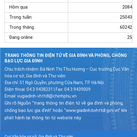
Hôm qua:
2084
Trong tuần:
25043
Trong tháng:
60242
Đang online:
25
TRANG THÔNG TIN ĐIỆN TỬ VỀ GIA ĐÌNH VÀ PHÒNG, CHỐNG
BẠO LỰC GIA ĐÌNH
Chịu trách nhiệm: Bà Ninh Thị Thu Hương – Cục trưởng Cục Văn
hóa cơ sở, Gia đình và Thư viện
Địa chỉ: 51 Ngô Quyền, phường Cửa Nam, TP. Hà Nội.
Điện thoại: 04.3.9438231 | Fax: 04.3.9439009
Email: vugiadinh-vhttdl@chinhphu.vn
Ghi rõ Nguồn “trang thông tin điện tử về gia đình và phòng,
chống bạo lực gia đình” hoặc “www.giadinh.bvhttdl.gov.vn” khi
phát hành lại thông tin từ website này
Cục Văn hóa cơ sở, Gia đình và Thư viện.