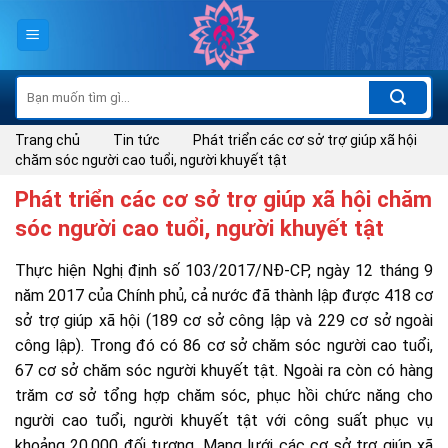
Skip
to
content
Tìm
kiếm:
Trang chủ
Tin tức
Phát triển các cơ sở trợ giúp xã hội
chăm sóc người cao tuổi, người khuyết tật
Phát triển các cơ sở trợ giúp xã hội chăm
sóc người cao tuổi, người khuyết tật
Thực hiện Nghị định số 103/2017/NĐ-CP, ngày 12 tháng 9
năm 2017 của Chính phủ, cả nước đã thành lập được 418 cơ
sở trợ giúp xã hội (189 cơ sở công lập và 229 cơ sở ngoài
công lập). Trong đó có 86 cơ sở chăm sóc người cao tuổi,
67 cơ sở chăm sóc người khuyết tật. Ngoài ra còn có hàng
trăm cơ sở tổng hợp chăm sóc, phục hồi chức năng cho
người cao tuổi, người khuyết tật với công suất phục vụ
khoảng 20.000 đối tượng. Mạng lưới các cơ sở trợ giúp xã