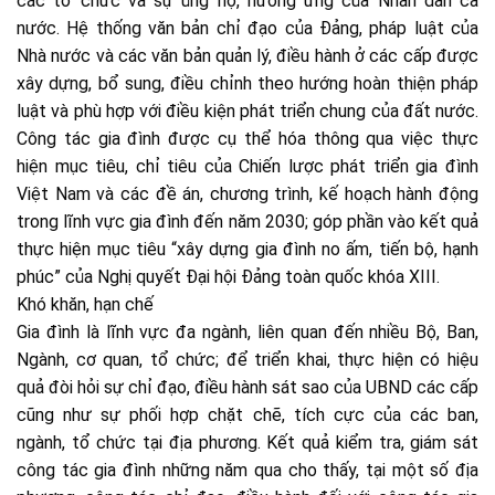
các tổ chức và sự ủng hộ, hưởng ứng của Nhân dân cả
nước. Hệ thống văn bản chỉ đạo của Đảng, pháp luật của
Nhà nước và các văn bản quản lý, điều hành ở các cấp được
xây dựng, bổ sung, điều chỉnh theo hướng hoàn thiện pháp
luật và phù hợp với điều kiện phát triển chung của đất nước.
Công tác gia đình được cụ thể hóa thông qua việc thực
hiện mục tiêu, chỉ tiêu của Chiến lược phát triển gia đình
Việt Nam và các đề án, chương trình, kế hoạch hành động
trong lĩnh vực gia đình đến năm 2030; góp phần vào kết quả
thực hiện mục tiêu “xây dựng gia đình no ấm, tiến bộ, hạnh
phúc” của Nghị quyết Đại hội Đảng toàn quốc khóa XIII.
Khó khăn, hạn chế
Gia đình là lĩnh vực đa ngành, liên quan đến nhiều Bộ, Ban,
Ngành, cơ quan, tổ chức; để triển khai, thực hiện có hiệu
quả đòi hỏi sự chỉ đạo, điều hành sát sao của UBND các cấp
cũng như sự phối hợp chặt chẽ, tích cực của các ban,
ngành, tổ chức tại địa phương. Kết quả kiểm tra, giám sát
công tác gia đình những năm qua cho thấy, tại một số địa