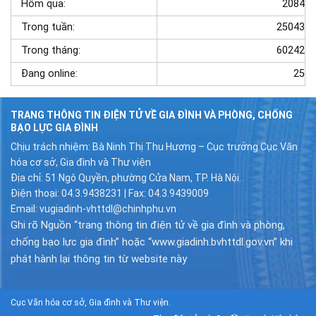
Hôm qua:
2084
Trong tuần:
25043
Trong tháng:
60242
Đang online:
25
TRANG THÔNG TIN ĐIỆN TỬ VỀ GIA ĐÌNH VÀ PHÒNG, CHỐNG
BẠO LỰC GIA ĐÌNH
Chịu trách nhiệm: Bà Ninh Thị Thu Hương – Cục trưởng Cục Văn
hóa cơ sở, Gia đình và Thư viện
Địa chỉ: 51 Ngô Quyền, phường Cửa Nam, TP. Hà Nội.
Điện thoại: 04.3.9438231 | Fax: 04.3.9439009
Email: vugiadinh-vhttdl@chinhphu.vn
Ghi rõ Nguồn “trang thông tin điện tử về gia đình và phòng,
chống bạo lực gia đình” hoặc “www.giadinh.bvhttdl.gov.vn” khi
phát hành lại thông tin từ website này
Cục Văn hóa cơ sở, Gia đình và Thư viện.