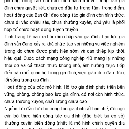
phương, công tác chỉ đạo, điều hành đối với công tác gia
đình chưa quyết liệt, chưa có đầu tư trọng tâm, trọng điểm,
hoạt động của Ban Chỉ đạo công tác gia đình còn hình thức,
chưa đi vào chiều sâu, chưa thường xuyên, chủ yếu là phối
hợp tổ chức hoạt động tuyên truyền.
Tình trạng tệ nạn xã hội xâm nhập vào gia đình, bạo lực gia
đình vẫn đang xảy ra khá phức tạp với những vụ việc nghiêm
trọng do chưa được phát hiện sớm và can thiệp kịp thời,
hiệu quả. Cuộc cách mạng công nghiệp 4.0 mang lại những
thời cơ và cả thách thức không nhỏ, ảnh hưởng trực tiếp
đến các mối quan hệ trong gia đình, việc giáo dục đạo đức,
lối sống trong gia đình…
Hoạt động của các mô hình: Hỗ trợ gia đình phát triển bền
vững, phòng, chống bạo lực gia đình, có nơi còn hình thức,
chưa thường xuyên, chất lượng chưa cao.
Nguồn lực đầu tư cho công tác gia đình rất hạn chế, đội ngũ
cán bộ thực hiện công tác gia đình (đặc biệt tại cơ sở)
thường xuyên biến động (nhất là mô hình chính quyền địa