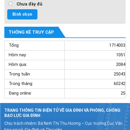
Chưa đầy đủ
THỐNG KÊ TRUY CẬP
Tổng:
1714003
Hôm nay:
1051
Hôm qua:
2084
Trong tuần:
25043
Trong tháng:
60242
Đang online:
25
TRANG THÔNG TIN ĐIỆN TỬ VỀ GIA ĐÌNH VÀ PHÒNG, CHỐNG
BẠO LỰC GIA ĐÌNH
Chịu trách nhiệm: Bà Ninh Thị Thu Hương – Cục trưởng Cục Văn
hóa cơ sở, Gia đình và Thư viện