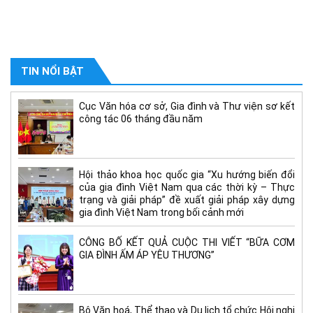
TIN NỔI BẬT
Cục Văn hóa cơ sở, Gia đình và Thư viện sơ kết
công tác 06 tháng đầu năm
Hội thảo khoa học quốc gia “Xu hướng biến đổi
của gia đình Việt Nam qua các thời kỳ – Thực
trạng và giải pháp” đề xuất giải pháp xây dựng
gia đình Việt Nam trong bối cảnh mới
CÔNG BỐ KẾT QUẢ CUỘC THI VIẾT “BỮA CƠM
GIA ĐÌNH ẤM ÁP YÊU THƯƠNG”
Bộ Văn hoá, Thể thao và Du lịch tổ chức Hội nghị