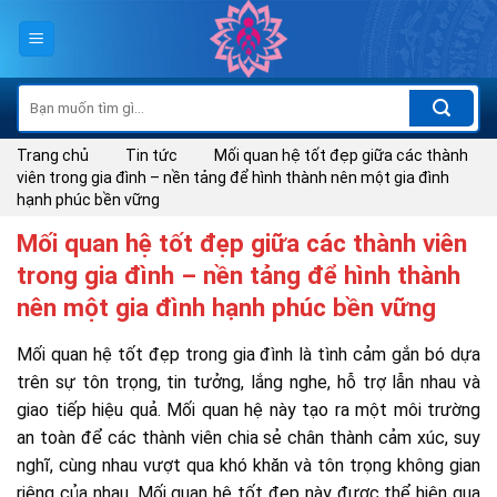
Skip
to
content
Tìm
kiếm:
Trang chủ
Tin tức
Mối quan hệ tốt đẹp giữa các thành
viên trong gia đình – nền tảng để hình thành nên một gia đình
hạnh phúc bền vững
Mối quan hệ tốt đẹp giữa các thành viên
trong gia đình – nền tảng để hình thành
nên một gia đình hạnh phúc bền vững
Mối quan hệ tốt đẹp trong gia đình là tình cảm gắn bó dựa
trên sự tôn trọng, tin tưởng, lắng nghe, hỗ trợ lẫn nhau và
giao tiếp hiệu quả. Mối quan hệ này tạo ra một môi trường
an toàn để các thành viên chia sẻ chân thành cảm xúc, suy
nghĩ, cùng nhau vượt qua khó khăn và tôn trọng không gian
riêng của nhau. Mối quan hệ tốt đẹp này được thể hiện qua