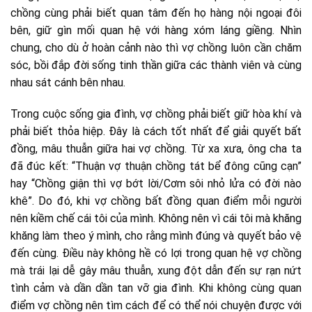
chồng cùng phải biết quan tâm đến họ hàng nội ngoại đôi
bên, giữ gìn mối quan hệ với hàng xóm láng giềng. Nhìn
chung, cho dù ở hoàn cảnh nào thì vợ chồng luôn cần chăm
sóc, bồi đắp đời sống tinh thần giữa các thành viên và cùng
nhau sát cánh bên nhau.
Trong cuộc sống gia đình, vợ chồng phải biết giữ hòa khí và
phải biết thỏa hiệp. Đây là cách tốt nhất để giải quyết bất
đồng, mâu thuẫn giữa hai vợ chồng. Từ xa xưa, ông cha ta
đã đúc kết: “Thuận vợ thuận chồng tát bể đông cũng cạn”
hay “Chồng giận thì vợ bớt lời/Cơm sôi nhỏ lửa có đời nào
khê”. Do đó, khi vợ chồng bất đồng quan điểm mỗi người
nên kiềm chế cái tôi của mình. Không nên vì cái tôi mà khăng
khăng làm theo ý mình, cho rằng mình đúng và quyết bảo vệ
đến cùng. Điều này không hề có lợi trong quan hệ vợ chồng
mà trái lại dễ gây mâu thuẫn, xung đột dẫn đến sự rạn nứt
tình cảm và dần dần tan vỡ gia đình. Khi không cùng quan
điểm vợ chồng nên tìm cách để có thể nói chuyện được với