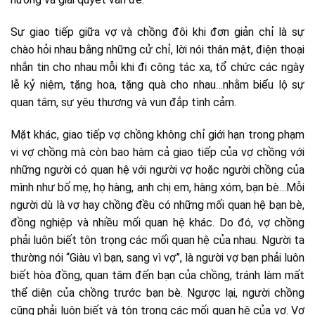
Sự giao tiếp giữa vợ và chồng đôi khi đơn giản chỉ là sự
chào hỏi nhau bằng những cử chỉ, lời nói thân mật, điện thoại
nhắn tin cho nhau mỗi khi đi công tác xa, tổ chức các ngày
lễ kỷ niệm, tặng hoa, tặng quà cho nhau…nhằm biểu lộ sự
quan tâm, sự yêu thương và vun đắp tình cảm.
Mặt khác, giao tiếp vợ chồng không chỉ giới hạn trong phạm
vi vợ chồng mà còn bao hàm cả giao tiếp của vợ chồng với
những người có quan hệ với người vợ hoặc người chồng của
mình như bố mẹ, họ hàng, anh chị em, hàng xóm, bạn bè…Mỗi
người dù là vợ hay chồng đều có những mối quan hệ bạn bè,
đồng nghiệp và nhiều mối quan hệ khác. Do đó, vợ chồng
phải luôn biết tôn trọng các mối quan hệ của nhau. Người ta
thường nói “Giàu vì bạn, sang vì vợ”, là người vợ bạn phải luôn
biết hòa đồng, quan tâm đến bạn của chồng, tránh làm mất
thể diện của chồng trước bạn bè. Ngược lại, người chồng
cũng phải luôn biết và tôn trọng các mối quan hệ của vợ. Vợ