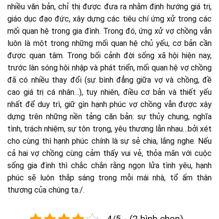
nhiều văn bản, chỉ thị được đưa ra nhằm định hướng giá trị,
giáo dục đạo đức, xây dựng các tiêu chí ứng xử trong các
mối quan hệ trong gia đình. Trong đó, ứng xử vợ chồng vẫn
luôn là một trong những mối quan hệ chủ yếu, cơ bản cần
được quan tâm. Trong bối cảnh đời sống xã hội hiện nay,
trước làn sóng hội nhập và phát triển, mối quan hệ vợ chồng
đã có nhiều thay đổi (sự bình đẳng giữa vợ và chồng, đề
cao giá trị cá nhân…), tuy nhiên, điều cơ bản và thiết yếu
nhất để duy trì, giữ gìn hạnh phúc vợ chồng vẫn được xây
dựng trên những nền tảng căn bản: sự thủy chung, nghĩa
tình, trách nhiệm, sự tôn trọng, yêu thương lẫn nhau…bởi xét
cho cùng thì hạnh phúc chính là sự sẻ chia, lắng nghe. Nếu
cả hai vợ chồng cùng cảm thấy vui vẻ, thỏa mãn với cuộc
sống gia đình thì chắc chắn rằng ngọn lửa tình yêu, hạnh
phúc sẽ luôn thắp sáng trong mỗi mái nhà, tổ ấm thân
thương của chúng ta./.
4/5 - (2 bình chọn)