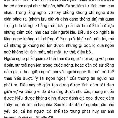
họ có cảm nghĩ như thế nào, hiểu được tâm tư tình cảm của
nhau. Trong lắng nghe, vợ hay chồng không chỉ nghe đơn
giản bằng tai (nhằm lưu giữ và định dạng thông tin) mà quan
trọng hơn là nghe bằng mắt, bằng cả trái tim để hiểu được
những cảm xúc, nhu cầu của người kia. Điều đó có nghĩa là
lắng nghe không chỉ những điều người khác nói nên lời, mà
cả những gì không nói lên được, những gì bộc lộ qua ngôn
ngữ không lời: ánh mắt, nét mặt, tư thế, điệu bộ…
Người nghe phải quan sát cả thái độ người nói cộng với phán
đoán, sự trải nghiệm trong cuộc sống, hoặc cần có sự đồng
cảm giao thoa giữa người nói với người nghe thì mới có thể
thấu hiểu được “ý tại ngôn ngoại” của thông tin người nói
phát ra. Điều này sẽ giúp tạo dựng được tình cảm tốt đẹp
giữa vợ và chồng vì đã đáp ứng được nhu cầu, mong muốn
được hiểu, được khẳng định, được đánh giá cao, được cảm
thấy có ích từ cả hai phía. Sau khi đã đáp ứng nhu cầu chủ
yếu đó, cả hai người có thể tập trung phát huy sự ảnh
hưởng và giải quyết vấn đề.