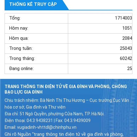
THỐNG KÊ TRUY CẬP
Tổng:
1714003
Hôm nay:
1051
Hôm qua:
2084
Trong tuần:
25043
Trong tháng:
60242
Đang online:
25
TRANG THÔNG TIN ĐIỆN TỬ VỀ GIA ĐÌNH VÀ PHÒNG, CHỐNG
BẠO LỰC GIA ĐÌNH
Chịu trách nhiệm: Bà Ninh Thị Thu Hương – Cục trưởng Cục Văn
hóa cơ sở, Gia đình và Thư viện
Địa chỉ: 51 Ngô Quyền, phường Cửa Nam, TP. Hà Nội.
Điện thoại: 04.3.9438231 | Fax: 04.3.9439009
Email: vugiadinh-vhttdl@chinhphu.vn
Ghi rõ Nguồn “trang thông tin điện tử về gia đình và phòng,