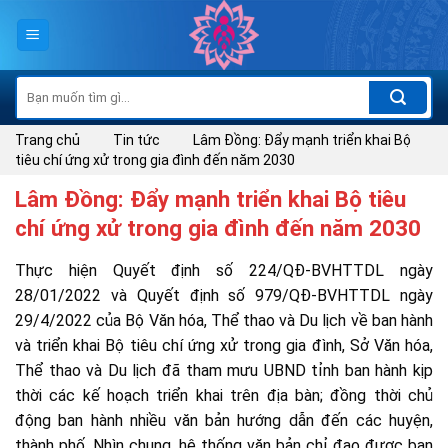
Skip
to
content
Tìm
kiếm:
Trang chủ
Tin tức
Lâm Đồng: Đẩy mạnh triển khai Bộ
tiêu chí ứng xử trong gia đình đến năm 2030
Lâm Đồng: Đẩy mạnh triển khai Bộ tiêu
chí ứng xử trong gia đình đến năm 2030
Thực hiện Quyết định số 224/QĐ-BVHTTDL ngày
28/01/2022 và Quyết định số 979/QĐ-BVHTTDL ngày
29/4/2022 của Bộ Văn hóa, Thể thao và Du lịch về ban hành
và triển khai Bộ tiêu chí ứng xử trong gia đình, Sở Văn hóa,
Thể thao và Du lịch đã tham mưu UBND tỉnh ban hành kịp
thời các kế hoạch triển khai trên địa bàn; đồng thời chủ
động ban hành nhiều văn bản hướng dẫn đến các huyện,
thành phố. Nhìn chung, hệ thống văn bản chỉ đạo được ban