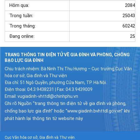
Hôm qua:
2084
Trong tuần:
25043
Trong tháng:
60242
Đang online:
25
TRANG THÔNG TIN ĐIỆN TỬ VỀ GIA ĐÌNH VÀ PHÒNG, CHỐNG
BẠO LỰC GIA ĐÌNH
Chịu trách nhiệm: Bà Ninh Thị Thu Hương – Cục trưởng Cục Văn
hóa cơ sở, Gia đình và Thư viện
Địa chỉ: 51 Ngô Quyền, phường Cửa Nam, TP. Hà Nội.
Điện thoại: 04.3.9438231 | Fax: 04.3.9439009
Email: vugiadinh-vhttdl@chinhphu.vn
Ghi rõ Nguồn “trang thông tin điện tử về gia đình và phòng,
chống bạo lực gia đình” hoặc “www.giadinh.bvhttdl.gov.vn” khi
phát hành lại thông tin từ website này
Cục Văn hóa cơ sở, Gia đình và Thư viện.