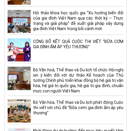
Hội thảo khoa học quốc gia “Xu hướng biến đổi
của gia đình Việt Nam qua các thời kỳ – Thực
trạng và giải pháp” đề xuất giải pháp xây dựng
gia đình Việt Nam trong bối cảnh mới
CÔNG BỐ KẾT QUẢ CUỘC THI VIẾT “BỮA CƠM
GIA ĐÌNH ẤM ÁP YÊU THƯƠNG”
Bộ Văn hoá, Thể thao và Du lịch tổ chức Hội nghị
xin ý kiến đối với dự thảo Kế hoạch của Thủ
tướng Chính phủ triển khai đồng bộ hệ giá trị văn
hóa, hệ giá trị quốc gia, hệ giá trị gia đình, chuẩn
mực con người Việt Nam
Bộ Văn hóa, Thể thao và Du lịch phát động Cuộc
thi viết với chủ đề “Bữa cơm gia đình ấm áp yêu
thương”
Khởi động dự án hướng đến mục tiêu quyết tâm