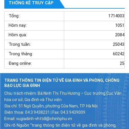
THỐNG KÊ TRUY CẬP
Tổng:
1714003
Hôm nay:
1051
Hôm qua:
2084
Trong tuần:
25043
Trong tháng:
60242
Đang online:
25
TRANG THÔNG TIN ĐIỆN TỬ VỀ GIA ĐÌNH VÀ PHÒNG, CHỐNG
BẠO LỰC GIA ĐÌNH
Chịu trách nhiệm: Bà Ninh Thị Thu Hương – Cục trưởng Cục Văn
hóa cơ sở, Gia đình và Thư viện
Địa chỉ: 51 Ngô Quyền, phường Cửa Nam, TP. Hà Nội.
Điện thoại: 04.3.9438231 | Fax: 04.3.9439009
Email: vugiadinh-vhttdl@chinhphu.vn
Ghi rõ Nguồn “trang thông tin điện tử về gia đình và phòng,