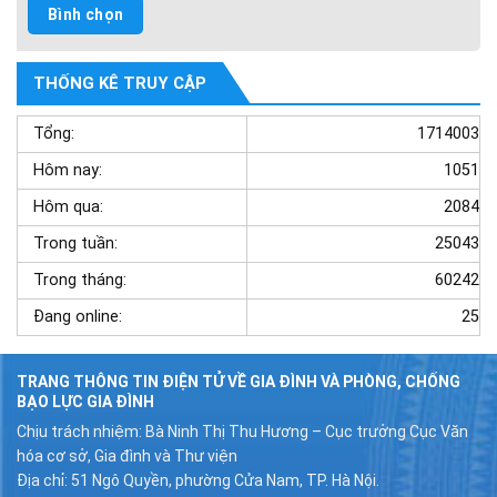
THỐNG KÊ TRUY CẬP
Tổng:
1714003
Hôm nay:
1051
Hôm qua:
2084
Trong tuần:
25043
Trong tháng:
60242
Đang online:
25
TRANG THÔNG TIN ĐIỆN TỬ VỀ GIA ĐÌNH VÀ PHÒNG, CHỐNG
BẠO LỰC GIA ĐÌNH
Chịu trách nhiệm: Bà Ninh Thị Thu Hương – Cục trưởng Cục Văn
hóa cơ sở, Gia đình và Thư viện
Địa chỉ: 51 Ngô Quyền, phường Cửa Nam, TP. Hà Nội.