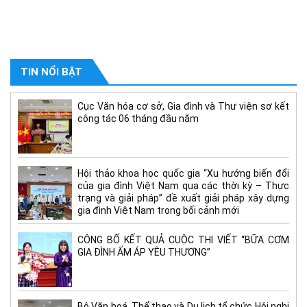
TIN NỔI BẬT
Cục Văn hóa cơ sở, Gia đình và Thư viện sơ kết
công tác 06 tháng đầu năm
Hội thảo khoa học quốc gia “Xu hướng biến đổi
của gia đình Việt Nam qua các thời kỳ – Thực
trạng và giải pháp” đề xuất giải pháp xây dựng
gia đình Việt Nam trong bối cảnh mới
CÔNG BỐ KẾT QUẢ CUỘC THI VIẾT “BỮA CƠM
GIA ĐÌNH ẤM ÁP YÊU THƯƠNG”
Bộ Văn hoá, Thể thao và Du lịch tổ chức Hội nghị