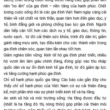
nên “no ấm” của gia đình – nền tảng của hạnh phúc. Chất
lượng cuộc sống đó là các gia đình Việt Nam ngày càng cải
thiện về vật chất và tinh thần, quan tâm hơn đến giáo dục, y
tế, bình đẳng giới và phòng chống bạo lực gia đình. Người
dân tiếp cận tốt hơn các dịch vụ y tế, giáo dục, thông tin,
nước sạch… từ đó cải thiện sức khỏe, trình độ dân trí, giảm
gánh nặng mưu sinh, tạo điều kiện cho các thành viên trong
gia đình chăm sóc, quan tâm lẫn nhau tốt hơn.
Giảm nghèo bền vững: Kinh tế hộ gia đình phát triển, nhiều
hộ vươn lên làm giàu chính đáng, đóng góp vào thu nhập
quốc dân và sự ổn định kinh tế gia đình, từ đó giảm áp lực
và tăng cường hạnh phúc gia đình.
Chỉ số hạnh phúc quốc gia tăng: Các báo cáo gần đây cho
thấy chỉ số hạnh phúc của Việt Nam có sự cải thiện đáng
kể, một phần nhờ vào sự phát triển kinh tế và hạ tầng.
An sinh xã hội và môi trường sống: Hạ tầng được đầu tư
(nhất là hạ tầng đô thị, nông thôn) góp phần cải thiện môi