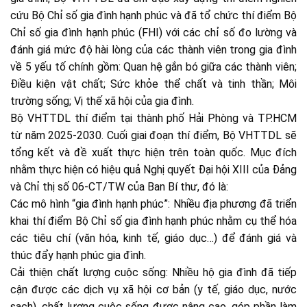
cứu Bộ Chỉ số gia đình hạnh phúc và đã tổ chức thí điểm Bộ
Chỉ số gia đình hạnh phúc (FHI) với các chỉ số đo lường và
đánh giá mức độ hài lòng của các thành viên trong gia đình
về 5 yếu tố chính gồm: Quan hệ gắn bó giữa các thành viên;
Điều kiện vật chất; Sức khỏe thể chất và tinh thần; Môi
trường sống; Vị thế xã hội của gia đình.
Bộ VHTTDL thí điểm tại thành phố Hải Phòng và TP.HCM
từ năm 2025-2030. Cuối giai đoạn thí điểm, Bộ VHTTDL sẽ
tổng kết và đề xuất thực hiện trên toàn quốc. Mục đích
nhằm thực hiện có hiệu quả Nghị quyết Đại hội XIII của Đảng
và Chỉ thị số 06-CT/TW của Ban Bí thư, đó là:
Các mô hình “gia đình hạnh phúc”: Nhiều địa phương đã triển
khai thí điểm Bộ Chỉ số gia đình hạnh phúc nhằm cụ thể hóa
các tiêu chí (văn hóa, kinh tế, giáo dục…) để đánh giá và
thúc đẩy hạnh phúc gia đình.
Cải thiện chất lượng cuộc sống: Nhiều hộ gia đình đã tiếp
cận được các dịch vụ xã hội cơ bản (y tế, giáo dục, nước
sạch), chất lượng cuộc sống được nâng cao, góp phần làm