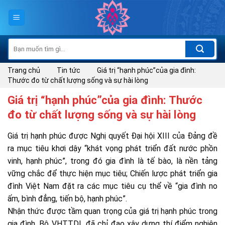
Skip
to
content
Tìm
kiếm:
Trang chủ
Tin tức
Giá trị “hạnh phúc”của gia đình:
Thước đo từ chất lượng sống và sự hài lòng
Giá trị “hạnh phúc”của gia đình: Thước
đo từ chất lượng sống và sự hài lòng
Giá trị hạnh phúc được Nghị quyết Đại hội XIII của Đảng đề
ra mục tiêu khơi dậy “khát vọng phát triển đất nước phồn
vinh, hạnh phúc”, trong đó gia đình là tế bào, là nền tảng
vững chắc để thực hiện mục tiêu; Chiến lược phát triển gia
đình Việt Nam đặt ra các mục tiêu cụ thể về “gia đình no
ấm, bình đẳng, tiến bộ, hạnh phúc”.
Nhận thức được tầm quan trọng của giá trị hạnh phúc trong
gia đình, Bộ VHTTDL đã chỉ đạo xây dựng thí điểm nghiên