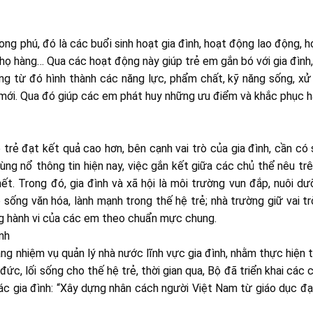
ong phú, đó là các buổi sinh hoạt gia đình, hoạt động lao động, h
hỏi họ hàng… Qua các hoạt động này giúp trẻ em gắn bó với gia đình,
ũng từ đó hình thành các năng lực, phẩm chất, kỹ năng sống, xử
kỳ mới. Qua đó giúp các em phát huy những ưu điểm và khắc phục 
trẻ đạt kết quả cao hơn, bên cạnh vai trò của gia đình, cần có
bùng nổ thông tin hiện nay, việc gắn kết giữa các chủ thể nêu tr
ết. Trong đó, gia đình và xã hội là môi trường vun đắp, nuôi d
 sống văn hóa, lành mạnh trong thế hệ trẻ; nhà trường giữ vai t
ng hành vi của các em theo chuẩn mực chung.
nh
ăng nhiệm vụ quản lý nhà nước lĩnh vực gia đình, nhằm thực hiện 
 đức, lối sống cho thế hệ trẻ, thời gian qua, Bộ đã triển khai các
ác gia đình: “Xây dựng nhân cách người Việt Nam từ giáo dục đ