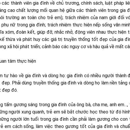
các thành viên gia đình về chủ trương, chính sách, luật pháp li
âng cao chất lượng mối quan hệ giữa các thành viên trong gia đ
ôi trường an toàn cho trẻ em); trách nhiệm của nam giới đối v
a phụ nữ trong gia đình; trách nhiệm thực hiện nếp sống văn min
ĩa xóm, đoàn kết, giúp đỡ, nhắc nhở, động viên nhau thực hiện 
kế thừa và phát huy các giá trị truyền thống tốt đẹp của gia đì
 trong xã hội phát triển; cảnh báo các nguy cơ và hậu quả về mất c
quan tâm thực hiện
 tự hào về gia đình và dòng họ: gia đình có nhiều người thành đ
t đẹp. Phải dùng truyền thống gia đình và dòng họ làm nền tảng
t đẹp đó.
g tấm gương sáng trong gia đình của ông bà, cha mẹ, anh em…,
hững người xung quanh, trẻ em sẽ bắt chước học theo từ đó hìn
hững người lớn tuổi trong gia đình cần phải làm gương cho con 
trẻ em cách sống, làm việc theo gương tốt của gia đình và ch