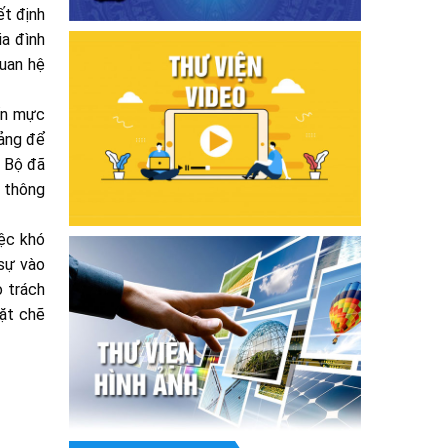
ết định
a đình
uan hệ
uẩn mực
tảng để
. Bộ đã
n thông
iệc khó
sự vào
ò trách
hặt chẽ