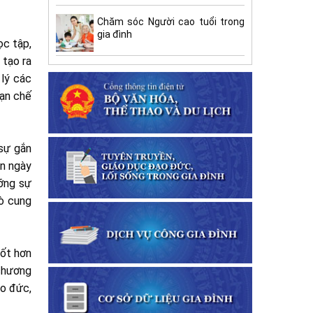
Chăm sóc Người cao tuổi trong
gia đình
ọc tập,
 tạo ra
 lý các
hạn chế
 sự gắn
ên ngày
ưỡng sự
rò cung
tốt hơn
 chương
ạo đức,