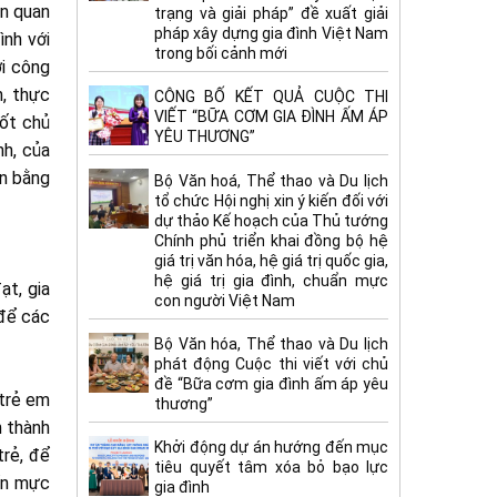
ên quan
trạng và giải pháp” đề xuất giải
pháp xây dựng gia đình Việt Nam
ình với
trong bối cảnh mới
ới công
h, thực
CÔNG BỐ KẾT QUẢ CUỘC THI
VIẾT “BỮA CƠM GIA ĐÌNH ẤM ÁP
tốt chủ
YÊU THƯƠNG”
nh, của
ân bằng
Bộ Văn hoá, Thể thao và Du lịch
tổ chức Hội nghị xin ý kiến đối với
dự thảo Kế hoạch của Thủ tướng
Chính phủ triển khai đồng bộ hệ
giá trị văn hóa, hệ giá trị quốc gia,
hệ giá trị gia đình, chuẩn mực
ạt, gia
con người Việt Nam
 để các
Bộ Văn hóa, Thể thao và Du lịch
phát động Cuộc thi viết với chủ
đề “Bữa cơm gia đình ấm áp yêu
 trẻ em
thương”
h thành
Khởi động dự án hướng đến mục
trẻ, để
tiêu quyết tâm xóa bỏ bạo lực
uẩn mực
gia đình