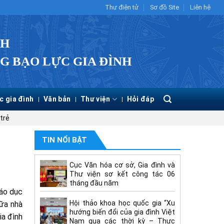
Thư điện tử
Sơ đồ Site
Liên hệ
CH
G BẠO LỰC GIA ĐÌNH
c gia đình
Văn bản
Thư viện
Hỏi đáp
 trẻ
c
TIN NỔI BẬT
Cục Văn hóa cơ sở, Gia đình và
Thư viện sơ kết công tác 06
tháng đầu năm
iáo dục
Hội thảo khoa học quốc gia “Xu
iữa nhà
hướng biến đổi của gia đình Việt
ia đình
Nam qua các thời kỳ – Thực