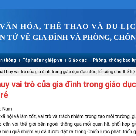
 VĂN HÓA, THỂ THAO VÀ DU LỊ
N TỬ VỀ GIA ĐÌNH VÀ PHÒNG, CHỐN
n thông
Tập huấn nghiệp vụ
Giáo dục
Phòng, chống bạo lự
át huy vai trò của gia đình trong giáo dục đạo đức, lối sống cho thế hệ
uy vai trò của gia đình trong giáo dụ
trẻ
ệt Nam
 xã hội và làm tốt, vai trò và trách nhiệm trong tạo môi trường, g
p cận với thế giới bên ngoài thông qua mối quan hệ, phối hợp g
và hiệu quả nhiệm vụ đã được đặt ra trong Chiến lược phát triển g