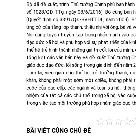
Bộ đã đề xuất, trình Thủ tướng Chính phủ ban hành
số 1028/QĐ-TTg, ngày 08/6/2016). Bộ cũng ban hà
(Quyết định số 3391/QĐ-BVHTTDL, năm 2009); Bộ 
ứng xử của tầng lớp thanh, thiếu nhi với ông, bà và v
Nội dung tuyên truyền tập trung nhấn mạnh vào các
đạo đức xã hội và phù hợp với sự phát triển của kin
thế hệ trẻ hình thành những giá trị cốt lõi của mìn
tổng kết các văn bản này và đề xuất Thủ tướng Ch
giáo dục đạo đức, lối sống trong gia đình đến năm 
Tóm lại, việc giáo dục thế hệ trẻ trưởng thành, c
khăn, không phải một sớm một chiều, không phải 
cuộc của các cấp, các ngành và toàn xã hội, thông 
nhiệm của tất cả các chủ thể trong xã hội vào cuộ
trong việc tạo môi trường phù hợp nhằm giáo dục thế
BÀI VIẾT CÙNG CHỦ ĐỀ