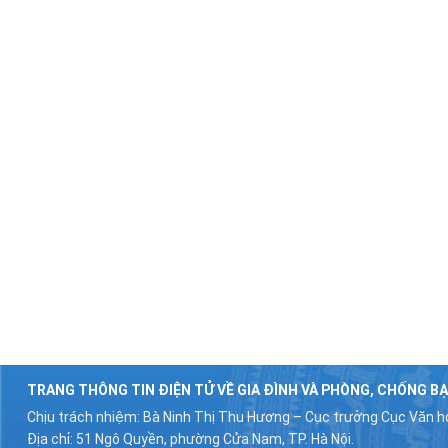
TRANG THÔNG TIN ĐIỆN TỬ VỀ GIA ĐÌNH VÀ PHÒNG, CHỐNG BẠ
Chịu trách nhiệm: Bà Ninh Thị Thu Hương – Cục trưởng Cục Văn hó
Địa chỉ: 51 Ngô Quyền, phường Cửa Nam, TP. Hà Nội.