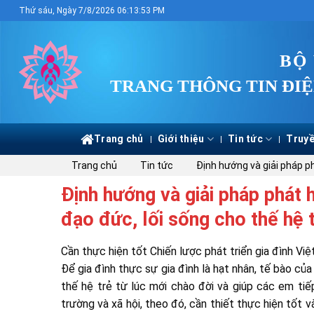
Skip
Thứ sáu, Ngày 7/8/2026 06:13:54 PM
to
content
BỘ
TRANG THÔNG TIN ĐIỆ
Trang chủ
Giới thiệu
Tin tức
Truyề
Trang chủ
Tin tức
Định hướng và giải pháp ph
Định hướng và giải pháp phát h
đạo đức, lối sống cho thế hệ 
Cần thực hiện tốt Chiến lược phát triển gia đình Vi
Để gia đình thực sự gia đình là hạt nhân, tế bào của
thế hệ trẻ từ lúc mới chào đời và giúp các em tiế
trường và xã hội, theo đó, cần thiết thực hiện tốt 