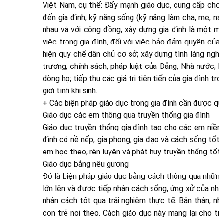
Việt Nam, cụ thể: Đẩy mạnh giáo dục, cung cấp cho 
đến gia đình; kỹ năng sống (kỹ năng làm cha, mẹ, n
nhau và với cộng đồng, xây dựng gia đình là một m
việc trong gia đình, đối với việc bảo đảm quyền củ
hiện quy chế dân chủ cơ sở; xây dựng tình làng ngh
trương, chính sách, pháp luật của Đảng, Nhà nước; 
dòng họ; tiếp thu các giá trị tiên tiến của gia đình
giới tính khi sinh.
+ Các biện pháp giáo dục trong gia đình cần được 
Giáo dục các em thông qua truyền thống gia đình
Giáo dục truyền thống gia đình tạo cho các em niềm
đình có nề nếp, gia phong, gia đạo và cách sống tố
em học theo, rèn luyện và phát huy truyền thống tố
Giáo dục bằng nêu gương
Đó là biện pháp giáo dục bằng cách thông qua nhữn
lớn lên và được tiếp nhận cách sống, ứng xử của n
nhân cách tốt qua trải nghiệm thực tế. Bản thân, n
con trẻ noi theo. Cách giáo dục này mang lại cho 