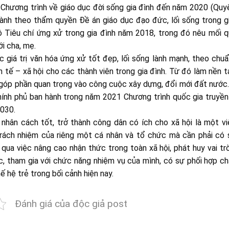
 Chương trình về giáo dục đời sống gia đình đến năm 2020 (Quy
nh theo thẩm quyền Đề án giáo dục đạo đức, lối sống trong gi
Tiêu chí ứng xử trong gia đình năm 2018, trong đó nêu mối q
ới cha, mẹ.
 giá trị văn hóa ứng xử tốt đẹp, lối sống lành mạnh, theo ch
h tế – xã hội cho các thành viên trong gia đình. Từ đó làm nền 
h, góp phần quan trọng vào công cuộc xây dựng, đổi mới đất nước
ính phủ ban hành trong năm 2021 Chương trình quốc gia truyề
2030.
ó nhân cách tốt, trở thành công dân có ích cho xã hội là một v
trách nhiệm của riêng một cá nhân và tổ chức mà cần phải có 
qua việc nâng cao nhận thức trong toàn xã hội, phát huy vai tr
c, tham gia với chức năng nhiệm vụ của mình, có sự phối hợp c
 hệ trẻ trong bối cảnh hiện nay.
Đánh giá của độc giả post