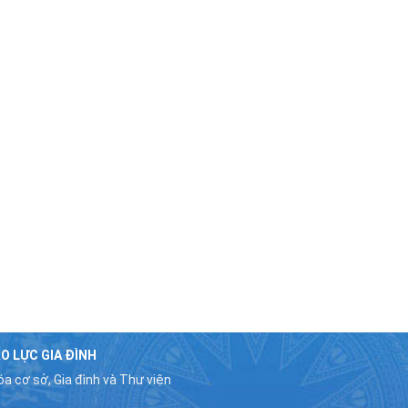
O LỰC GIA ĐÌNH
a cơ sở, Gia đình và Thư viện