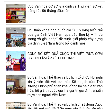
Cục Văn hóa cơ sở, Gia đình và Thư viện sơ kết
công tác 06 tháng đầu năm
Hội thảo khoa học quốc gia “Xu hướng biến đổi
của gia đình Việt Nam qua các thời kỳ – Thực
trạng và giải pháp” đề xuất giải pháp xây dựng
gia đình Việt Nam trong bối cảnh mới
CÔNG BỐ KẾT QUẢ CUỘC THI VIẾT “BỮA CƠM
GIA ĐÌNH ẤM ÁP YÊU THƯƠNG”
Bộ Văn hoá, Thể thao và Du lịch tổ chức Hội nghị
xin ý kiến đối với dự thảo Kế hoạch của Thủ
tướng Chính phủ triển khai đồng bộ hệ giá trị văn
hóa, hệ giá trị quốc gia, hệ giá trị gia đình, chuẩn
mực con người Việt Nam
Bộ Văn hóa, Thể thao và Du lịch phát động Cuộc
thi viết với chủ đề “Bữa cơm gia đình ấm áp yêu