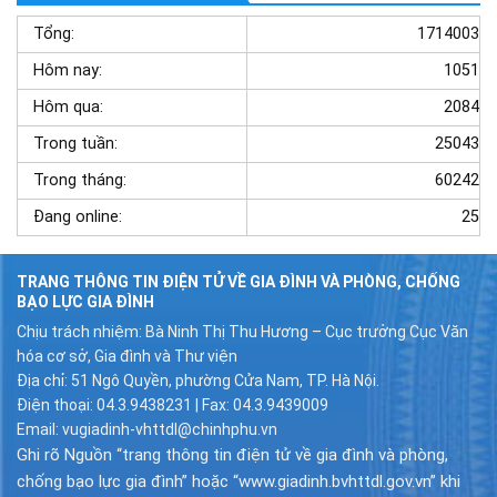
Tổng:
1714003
Hôm nay:
1051
Hôm qua:
2084
Trong tuần:
25043
Trong tháng:
60242
Đang online:
25
TRANG THÔNG TIN ĐIỆN TỬ VỀ GIA ĐÌNH VÀ PHÒNG, CHỐNG
BẠO LỰC GIA ĐÌNH
Chịu trách nhiệm: Bà Ninh Thị Thu Hương – Cục trưởng Cục Văn
hóa cơ sở, Gia đình và Thư viện
Địa chỉ: 51 Ngô Quyền, phường Cửa Nam, TP. Hà Nội.
Điện thoại: 04.3.9438231 | Fax: 04.3.9439009
Email: vugiadinh-vhttdl@chinhphu.vn
Ghi rõ Nguồn “trang thông tin điện tử về gia đình và phòng,
chống bạo lực gia đình” hoặc “www.giadinh.bvhttdl.gov.vn” khi