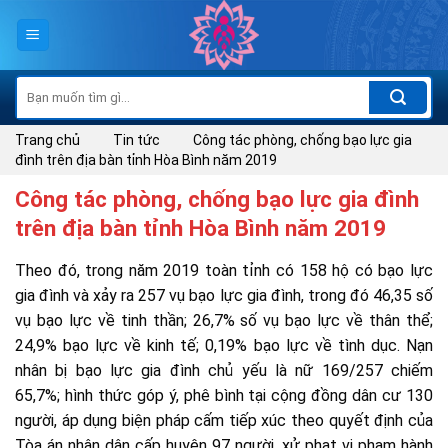
Skip
to
content
Tìm
kiếm:
Trang chủ
Tin tức
Công tác phòng, chống bạo lực gia
đình trên địa bàn tỉnh Hòa Bình năm 2019
Công tác phòng, chống bạo lực gia đình
trên địa bàn tỉnh Hòa Bình năm 2019
Theo đó, trong năm 2019 toàn tỉnh có 158 hộ có bạo lực
gia đình và xảy ra 257 vụ bạo lực gia đình, trong đó 46,35 số
vụ bạo lực về tinh thần; 26,7% số vụ bạo lực về thân thể;
24,9% bạo lực về kinh tế; 0,19% bạo lực về tình dục. Nạn
nhân bị bạo lực gia đình chủ yếu là nữ 169/257 chiếm
65,7%; hình thức góp ý, phê bình tại cộng đồng dân cư 130
người, áp dụng biện pháp cấm tiếp xúc theo quyết định của
Tòa án nhân dân cấp huyện 97 người, xử phạt vi phạm hành