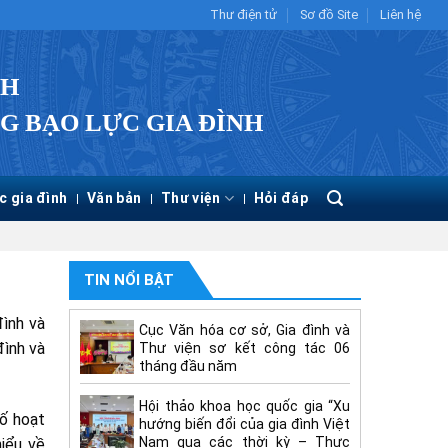
Thư điện tử
Sơ đồ Site
Liên hệ
CH
G BẠO LỰC GIA ĐÌNH
c gia đình
Văn bản
Thư viện
Hỏi đáp
TIN NỔI BẬT
đình và
Cục Văn hóa cơ sở, Gia đình và
đình và
Thư viện sơ kết công tác 06
tháng đầu năm
Hội thảo khoa học quốc gia “Xu
số hoạt
hướng biến đổi của gia đình Việt
Nam qua các thời kỳ – Thực
hiểu về