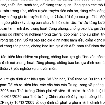
 panô, triển lãm tranh ảnh, cổ động trực quan…lồng ghép các mô 
hị trấn trong tỉnh, nhằm tuyên truyền đến cán bộ, đảng viên, côn
uy những giá trị truyền thống quý báu, tốt đẹp của gia đình Vi
ằm góp phần xây dựng bản sắc văn hóa dân tộc. Từ đó từng bư
quan tâm lãnh đạo trong hoạt động phòng, chống bạo lực gia đìn
hông có những vụ nghiêm trọng xảy ra, góp phần cho sự phát tri
 trong gia đình. Số vụ bạo lực gia đình hàng năm đều giảm đáng 
hai công tác phòng, chống bạo lực gia đình đến toàn thể nhân dân
tác triển khai nhiệm vụ phòng, chống bạo lực gia đình vẫn còn
ia đình nói chung, hoạt động phòng, chống bạo lực gia đình nói ri
 thiếu và yếu nghiệp vụ chuyên môn.
o lực gia đình đạt hiệu quả, Sở Văn hóa, Thể thao và Du lịch tỉ
ồm: Tổ chức triển khai các văn bản của Trung ương về phòng,
/2008 của Thủ tướng Chính phủ về việc tổ chức thi hành Luật
ày 04/02/2020 của Thủ tướng Chính phủ về đẩy mạnh công tác 
CP ngày 10/12/2009 về quy định xử phạt vi phạm hành chính tro