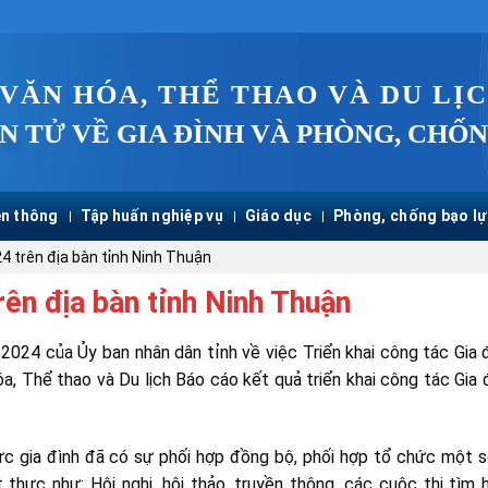
 VĂN HÓA, THỂ THAO VÀ DU LỊ
N TỬ VỀ GIA ĐÌNH VÀ PHÒNG, CHỐN
n thông
Tập huấn nghiệp vụ
Giáo dục
Phòng, chống bạo lự
4 trên địa bàn tỉnh Ninh Thuận
ên địa bàn tỉnh Ninh Thuận
4 của Ủy ban nhân dân tỉnh về việc Triển khai công tác Gia 
, Thể thao và Du lịch Báo cáo kết quả triển khai công tác Gia 
ực gia đình đã có sự phối hợp đồng bộ, phối hợp tổ chức một 
thực như: Hội nghị, hội thảo, truyền thông, các cuộc thi tìm 