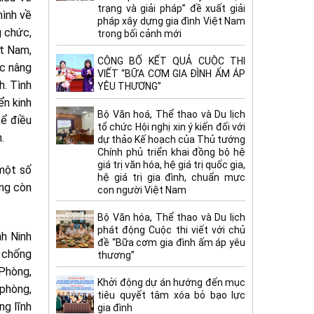
trạng và giải pháp” đề xuất giải
hình về
pháp xây dựng gia đình Việt Nam
g chức,
trong bối cảnh mới
ệt Nam,
CÔNG BỐ KẾT QUẢ CUỘC THI
ớc nâng
VIẾT “BỮA CƠM GIA ĐÌNH ẤM ÁP
h. Tình
YÊU THƯƠNG”
ển kinh
Bộ Văn hoá, Thể thao và Du lịch
kể điều
tổ chức Hội nghị xin ý kiến đối với
.
dự thảo Kế hoạch của Thủ tướng
Chính phủ triển khai đồng bộ hệ
giá trị văn hóa, hệ giá trị quốc gia,
 một số
hệ giá trị gia đình, chuẩn mực
êng còn
con người Việt Nam
Bộ Văn hóa, Thể thao và Du lịch
phát động Cuộc thi viết với chủ
nh Ninh
đề “Bữa cơm gia đình ấm áp yêu
 chống
thương”
 Phòng,
Khởi động dự án hướng đến mục
phòng,
tiêu quyết tâm xóa bỏ bạo lực
ng lĩnh
gia đình