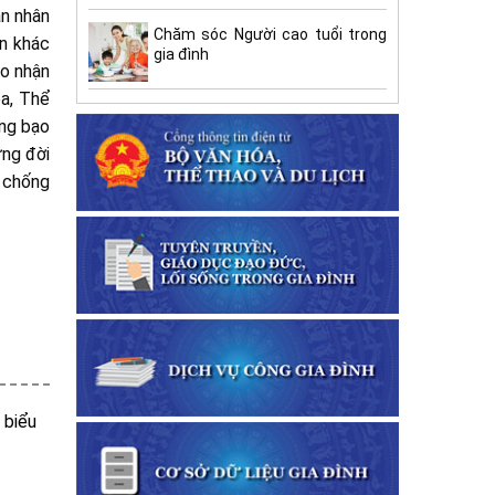
an nhân
Chăm sóc Người cao tuổi trong
ản khác
gia đình
ao nhận
óa, Thể
ống bạo
ựng đời
, chống
 biểu