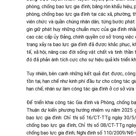
phòng, chống bạo lực gia đình; băng rôn khẩu hiệu,
phòng, chống bạo lực gia đình tại các xã, phường, t
viên chức và quần chúng nhân dân; từng bước phát h
gìn giữ phát huy những chuẫn mực của gia đình nh
cao các cấp ủy Đảng, chính quyền cơ sở trong việc 
trạng xảy ra bạo lực gia đình đã được khắc phục, k
tế, xã hội, nâng cao đời sống vật chất và tinh thần
đó đã phản ánh tích cực cho sự hiệu quả khi triển k
Tuy nhiên, bên cạnh những kết quả đạt được, công 
tồn tại, hạn chế như kinh phí đầu tư cho công tác g
hạn chế; nhân sự làm công tác gia đình ở cơ sở vừa
Để triển khai công tác Gia đình và Phòng, chống bạ
Thuận dự kiến phương hướng nhiệm vụ năm 2025 g
bạo lực gia đình: Chỉ thị số 16/CT-TTg ngày 30/5
chống bạo lực gia đình; Chỉ thị số 08/CT-TTg ng
chống bạo lực gia đình; Nghị định số 110/2009/NĐ-