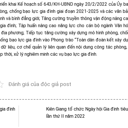
 Triển khai Kế hoạch số 643/KH-UBND ngày 20/2/2022 của Ủy b
Phòng, chống bạo lực gia đình giai đoạn 2021-2025 và các văn b
đình và bình đẳng giới; Tăng cường truyền thông vận động nâng c
 gia đình; Tập huấn nâng cao năng lực cho cán bộ ngành Văn h
các địa phương; Tiếp tục tăng cường xây dựng mô hình phòng, ch
chống bạo lực gia đình vào Phong trào “Toàn dân đoàn kết xây d
 dữ liệu, cơ chế quản lý liên quan đến nội dung công tác phòng
ịp thời, xử lý nghiêm minh các vụ bạo lực gia đình.
Đánh giá của độc giả post
gia đình
Kiên Giang tổ chức Ngày hội Gia đình tiêu
lần thứ II năm 2022