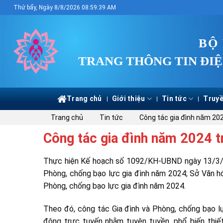
Skip
Thứ bẩy, Ngày 8/8/2026 08:59:39 AM
to
content
BỘ
TRANG THÔNG TIN ĐIỆ
Trang chủ
Giới thiệu
Tin tức
Truyề
Trang chủ
Tin tức
Công tác gia đình năm 202
Công tác gia đình năm 2024 tr
Thực hiện Kế hoạch số 1092/KH-UBND ngày 13/3/202
Phòng, chống bạo lực gia đình năm 2024; Sở Văn hóa
Phòng, chống bạo lực gia đình năm 2024.
Theo đó, công tác Gia đình và Phòng, chống bạo l
động trực tuyến nhằm tuyên tuyền, phổ biến thiết 