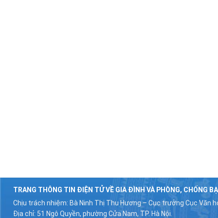
TRANG THÔNG TIN ĐIỆN TỬ VỀ GIA ĐÌNH VÀ PHÒNG, CHỐNG BẠ
Chịu trách nhiệm: Bà Ninh Thị Thu Hương – Cục trưởng Cục Văn hó
Địa chỉ: 51 Ngô Quyền, phường Cửa Nam, TP. Hà Nội.