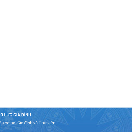
O LỰC GIA ĐÌNH
a cơ sở, Gia đình và Thư viện