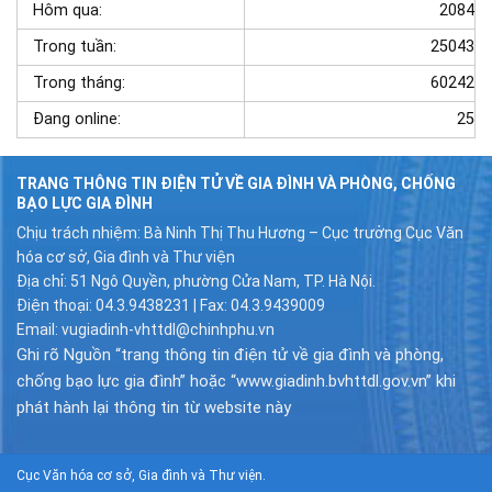
Hôm qua:
2084
Trong tuần:
25043
Trong tháng:
60242
Đang online:
25
TRANG THÔNG TIN ĐIỆN TỬ VỀ GIA ĐÌNH VÀ PHÒNG, CHỐNG
BẠO LỰC GIA ĐÌNH
Chịu trách nhiệm: Bà Ninh Thị Thu Hương – Cục trưởng Cục Văn
hóa cơ sở, Gia đình và Thư viện
Địa chỉ: 51 Ngô Quyền, phường Cửa Nam, TP. Hà Nội.
Điện thoại: 04.3.9438231 | Fax: 04.3.9439009
Email: vugiadinh-vhttdl@chinhphu.vn
Ghi rõ Nguồn “trang thông tin điện tử về gia đình và phòng,
chống bạo lực gia đình” hoặc “www.giadinh.bvhttdl.gov.vn” khi
phát hành lại thông tin từ website này
Cục Văn hóa cơ sở, Gia đình và Thư viện.