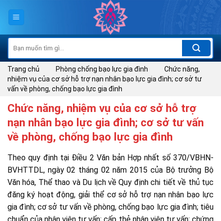
Skip
to
content
Tìm
kiếm:
Trang chủ
Phòng chống bạo lực gia đình
Chức năng,
nhiệm vụ của cơ sở hỗ trợ nạn nhân bạo lực gia đình; cơ sở tư
vấn về phòng, chống bạo lực gia đình
Chức năng, nhiệm vụ của cơ sở hỗ trợ
nạn nhân bạo lực gia đình; cơ sở tư vấn
về phòng, chống bạo lực gia đình
Theo quy định tại Điều 2 Văn bản Hợp nhất số 370/VBHN-
BVHTTDL, ngày 02 tháng 02 năm 2015 của Bộ trưởng Bộ
Văn hóa, Thể thao và Du lịch về Quy định chi tiết về thủ tục
đăng ký hoạt động, giải thể cơ sở hỗ trợ nạn nhân bạo lực
gia đình; cơ sở tư vấn về phòng, chống bạo lực gia đình; tiêu
chuẩn của nhân viên tư vấn; cấp thẻ nhân viên tư vấn; chứng