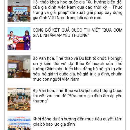
Hội thảo khoa học quốc gia “Xu hướng biến đổi
của gia đình Việt Nam qua các thời kỳ – Thực
trạng và giải pháp” đề xuất giải pháp xây dựng
gia đình Việt Nam trong bối cảnh mới
CÔNG BỐ KẾT QUẢ CUỘC THI VIẾT “BỮA CƠM
GIA ĐÌNH ẤM ÁP YÊU THƯƠNG”
Bộ Văn hoá, Thể thao và Du lịch tổ chức Hội nghị
xin ý kiến đối với dự thảo Kế hoạch của Thủ
tướng Chính phủ triển khai đồng bộ hệ giá trị văn
hóa, hệ giá trị quốc gia, hệ giá trị gia đình, chuẩn
mực con người Việt Nam
Bộ Văn hóa, Thể thao và Du lịch phát động Cuộc
thi viết với chủ đề “Bữa cơm gia đình ấm áp yêu
thương”
Khởi động dự án hướng đến mục tiêu quyết tâm
xóa bỏ bạo lực gia đình