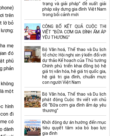
trạng và giải pháp” đề xuất giải
tphone)
pháp xây dựng gia đình Việt Nam
trong bối cảnh mới
ơi trên
t lờ bỏ
CÔNG BỐ KẾT QUẢ CUỘC THI
 lượng:
VIẾT “BỮA CƠM GIA ĐÌNH ẤM ÁP
YÊU THƯƠNG”
 cha mẹ
Bộ Văn hoá, Thể thao và Du lịch
gian đó
tổ chức Hội nghị xin ý kiến đối với
dự thảo Kế hoạch của Thủ tướng
hật phũ
Chính phủ triển khai đồng bộ hệ
ng phản
giá trị văn hóa, hệ giá trị quốc gia,
hệ giá trị gia đình, chuẩn mực
con người Việt Nam
c không
 là một
Bộ Văn hóa, Thể thao và Du lịch
phát động Cuộc thi viết với chủ
đề “Bữa cơm gia đình ấm áp yêu
ệc hình
thương”
 con đi
– mẹ có
Khởi động dự án hướng đến mục
tiêu quyết tâm xóa bỏ bạo lực
họ dành
gia đình