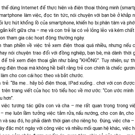
ó thể dùng Internet để thực hiện và điện thoại thông minh (smar
smartphone làm việc, đọc tin tức, nói chuyện với bạn bè ở khắp n
ỏi lực hút khổng lồ của smartphone, khiến họ bị phân tâm và phớ
ắn kết giữa cha – mẹ và con trẻ lại có vẻ lỏng lẻo và kém chất
g con tham gia các hoạt động thường ngày.
 than phiền về việc trẻ xem điện thoại quá nhiều, nhưng nếu
hay nói chuyện trao đổi với đồng nghiệp, bạn bè, mà dành thời 
hội để trẻ xem điện thoại gần như bằng “KHÔNG”. Tuy nhiên, sự t
ng điện thoại mà không hề biết rằng trẻ con chính là chiếc gươ
làm cho con cái học theo và bắt chước.
on trẻ: “Ba mẹ… hãy bỏ điện thoại, IPad xuống… chơi với con đượ
c trên trang viết của học trò tiểu học về mơ ước: “Con ước mình
 hơn”.
n, việc tương tác giữa con và cha – mẹ rất quan trọng trong vi
a – mẹ luôn lầm tưởng việc tắm rửa, nấu nướng, cho con ăn, cho
 và sau đó, họ phải dành thời gian cho riêng họ. Đúng, việc cha 
dày đặc một ngày với công việc và nhiều mối quan hệ khác, việc 