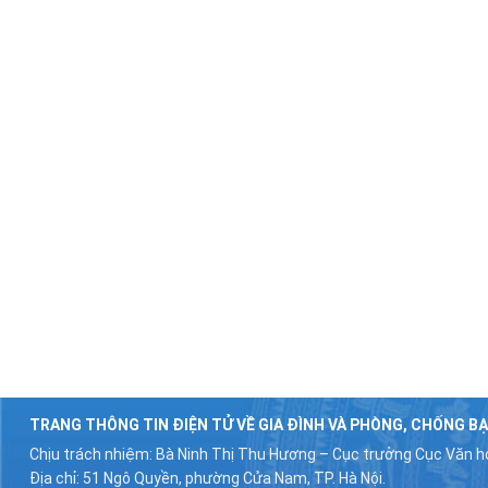
TRANG THÔNG TIN ĐIỆN TỬ VỀ GIA ĐÌNH VÀ PHÒNG, CHỐNG BẠ
Chịu trách nhiệm: Bà Ninh Thị Thu Hương – Cục trưởng Cục Văn hó
Địa chỉ: 51 Ngô Quyền, phường Cửa Nam, TP. Hà Nội.