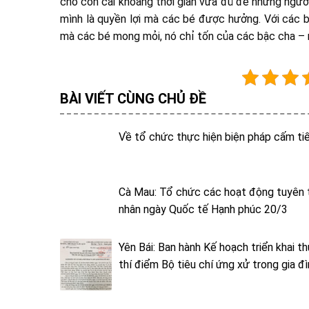
cho con cái khoảng thời gian vừa đủ để những ngườ
mình là quyền lợi mà các bé được hưởng. Với các b
mà các bé mong mỏi, nó chỉ tốn của các bậc cha – 
BÀI VIẾT CÙNG CHỦ ĐỀ
Về tổ chức thực hiện biện pháp cấm ti
Cà Mau: Tổ chức các hoạt động tuyên 
nhân ngày Quốc tế Hạnh phúc 20/3
Yên Bái: Ban hành Kế hoạch triển khai t
thí điểm Bộ tiêu chí ứng xử trong gia đ