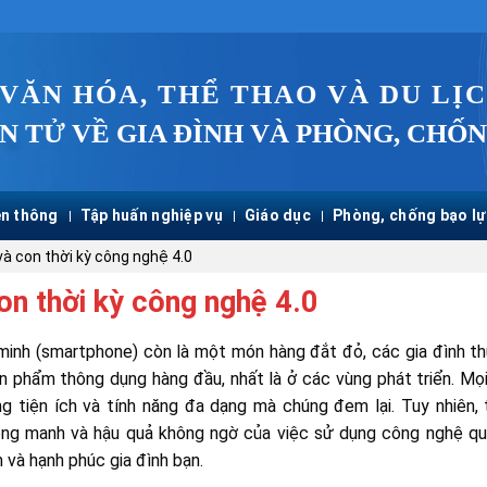
 VĂN HÓA, THỂ THAO VÀ DU LỊ
N TỬ VỀ GIA ĐÌNH VÀ PHÒNG, CHỐN
n thông
Tập huấn nghiệp vụ
Giáo dục
Phòng, chống bạo lự
à con thời kỳ công nghệ 4.0
on thời kỳ công nghệ 4.0
 minh (smartphone) còn là một món hàng đắt đỏ, các gia đình t
sản phẩm thông dụng hàng đầu, nhất là ở các vùng phát triển. Mọ
 tiện ích và tính năng đa dạng mà chúng đem lại. Tuy nhiên, 
mong manh và hậu quả không ngờ của việc sử dụng công nghệ q
 và hạnh phúc gia đình bạn.