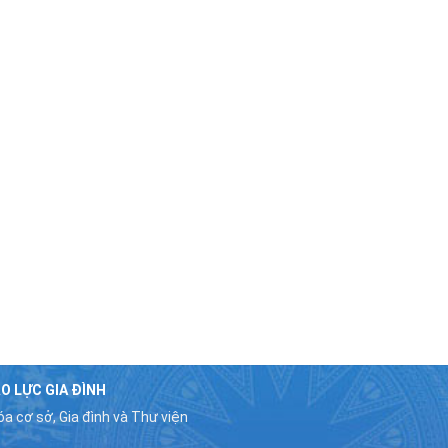
O LỰC GIA ĐÌNH
a cơ sở, Gia đình và Thư viện