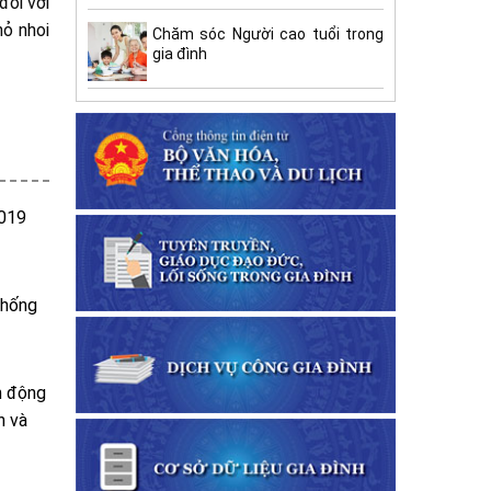
đối với
hỏ nhoi
Chăm sóc Người cao tuổi trong
gia đình
2019
chống
h động
h và