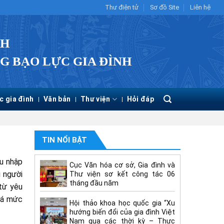
Thư điện tử
Sơ đồ Site
Liên hệ
CH
G BẠO LỰC GIA ĐÌNH
c gia đình
Văn bản
Thư viện
Hỏi đáp
TIN NỔI BẬT
hu nhập
Cục Văn hóa cơ sở, Gia đình và
i người
Thư viện sơ kết công tác 06
tháng đầu năm
từ yêu
uá mức
Hội thảo khoa học quốc gia “Xu
hướng biến đổi của gia đình Việt
Nam qua các thời kỳ – Thực