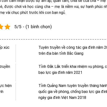
i con cảm nhận được sự ấm áp, quan tâm, chia sẻ của cha – mẹ 
é, được chơi và học cùng cha – mẹ là niềm vui, sự hạnh phúc n
mẹ vài chục phút trước khi con bạn ngủ.
5/5 - (1 bình chọn)
ếp xúc
Tuyên truyền về công tác gia đình năm 
trên địa bàn tỉnh Bắc Giang
truyền
Tỉnh Đắk Lắk triển khai nhiệm vụ phòng, 
bạo lực gia đình năm 2021
hực hiện
Tỉnh Quảng Nam tuyên truyền tháng hàn
ình
quốc gia về phòng, chống bạo lực gia đìn
ngày gia đình Việt Nam 2018