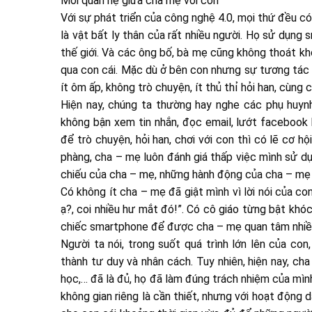
Mối quan hệ giữa cha mẹ với con
Với sự phát triển của công nghệ 4.0, mọi thứ đều c
là vật bất ly thân của rất nhiều người. Họ sử dụng 
thế giới. Và các ông bố, bà mẹ cũng không thoát kh
qua con cái. Mặc dù ở bên con nhưng sự tương tác g
ít ôm ấp, không trò chuyện, ít thủ thỉ hỏi han, cùn
Hiện nay, chúng ta thường hay nghe các phụ huynh
không bận xem tin nhắn, đọc email, lướt facebook 
để trò chuyện, hỏi han, chơi với con thì có lẽ cơ 
phàng, cha – mẹ luôn đánh giá thấp việc mình sử dụ
chiếu của cha – mẹ, những hành động của cha – mẹ 
Có không ít cha – mẹ đã giật mình vì lời nói của c
ạ?, coi nhiều hư mắt đó!”. Có cô giáo từng bật khó
chiếc smartphone để được cha – mẹ quan tâm nhiều
Người ta nói, trong suốt quá trình lớn lên của co
thành tư duy và nhân cách. Tuy nhiên, hiện nay, ch
học,… đã là đủ, họ đã làm đúng trách nhiệm của mình
không gian riêng là cần thiết, nhưng với hoạt động 