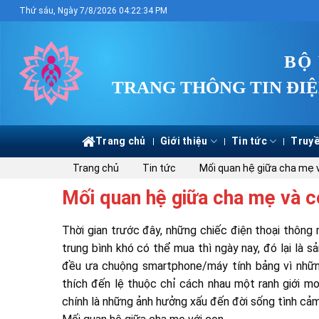
Skip
Thứ sáu, Ngày 7/8/2026 04:22:34 PM
to
content
BỘ
TRANG THÔNG TIN ĐIỆ
Trang chủ
Giới thiệu
Tin tức
Truyề
Trang chủ
Tin tức
Mối quan hệ giữa cha mẹ v
Mối quan hệ giữa cha mẹ và c
Thời gian trước đây, những chiếc điện thoại thông
trung bình khó có thể mua thì ngày nay, đó lại là 
đều ưa chuộng smartphone/máy tính bảng vì những
thích đến lệ thuộc chỉ cách nhau một ranh giới 
chính là những ảnh hưởng xấu đến đời sống tình cảm