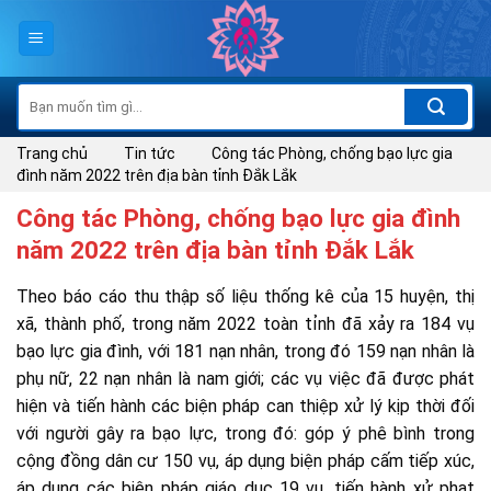
Skip
to
content
Tìm
kiếm:
Trang chủ
Tin tức
Công tác Phòng, chống bạo lực gia
đình năm 2022 trên địa bàn tỉnh Đắk Lắk
Công tác Phòng, chống bạo lực gia đình
năm 2022 trên địa bàn tỉnh Đắk Lắk
Theo báo cáo thu thập số liệu thống kê của 15 huyện, thị
xã, thành phố, trong năm 2022 toàn tỉnh đã xảy ra 184 vụ
bạo lực gia đình, với 181 nạn nhân, trong đó 159 nạn nhân là
phụ nữ, 22 nạn nhân là nam giới; các vụ việc đã được phát
hiện và tiến hành các biện pháp can thiệp xử lý kịp thời đối
với người gây ra bạo lực, trong đó: góp ý phê bình trong
cộng đồng dân cư 150 vụ, áp dụng biện pháp cấm tiếp xúc,
áp dụng các biện pháp giáo dục 19 vụ, tiến hành xử phạt