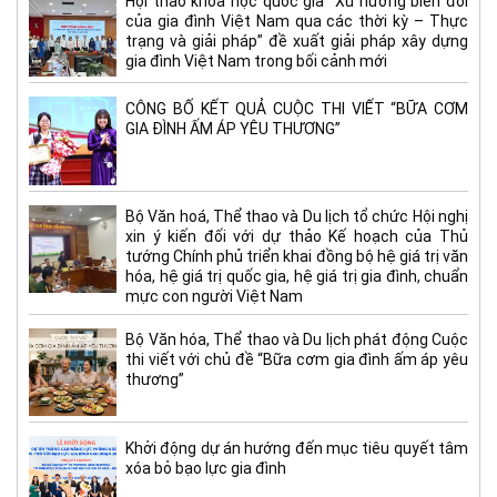
Hội thảo khoa học quốc gia “Xu hướng biến đổi
của gia đình Việt Nam qua các thời kỳ – Thực
trạng và giải pháp” đề xuất giải pháp xây dựng
gia đình Việt Nam trong bối cảnh mới
CÔNG BỐ KẾT QUẢ CUỘC THI VIẾT “BỮA CƠM
GIA ĐÌNH ẤM ÁP YÊU THƯƠNG”
Bộ Văn hoá, Thể thao và Du lịch tổ chức Hội nghị
xin ý kiến đối với dự thảo Kế hoạch của Thủ
tướng Chính phủ triển khai đồng bộ hệ giá trị văn
hóa, hệ giá trị quốc gia, hệ giá trị gia đình, chuẩn
mực con người Việt Nam
Bộ Văn hóa, Thể thao và Du lịch phát động Cuộc
thi viết với chủ đề “Bữa cơm gia đình ấm áp yêu
thương”
Khởi động dự án hướng đến mục tiêu quyết tâm
xóa bỏ bạo lực gia đình