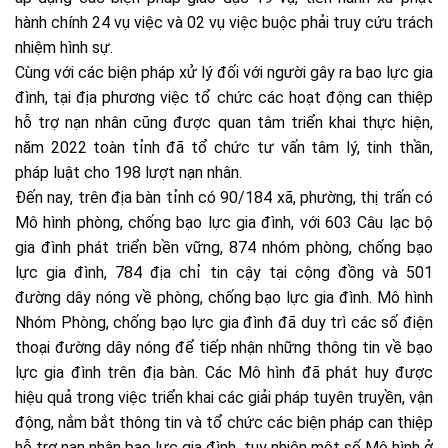
hành chính 24 vụ việc và 02 vụ việc buộc phải truy cứu trách
nhiệm hình sự.
Cùng với các biện pháp xử lý đối với người gây ra bạo lực gia
đình, tại địa phương việc tổ chức các hoạt động can thiệp
hỗ trợ nạn nhân cũng được quan tâm triển khai thực hiện,
năm 2022 toàn tỉnh đã tổ chức tư vấn tâm lý, tinh thần,
pháp luật cho 198 lượt nạn nhân.
Đến nay, trên địa bàn tỉnh có 90/184 xã, phường, thị trấn có
Mô hình phòng, chống bạo lực gia đình, với 603 Câu lạc bộ
gia đình phát triển bền vững, 874 nhóm phòng, chống bạo
lực gia đình, 784 địa chỉ tin cậy tại cộng đồng và 501
đường dây nóng về phòng, chống bạo lực gia đình. Mô hình
Nhóm Phòng, chống bạo lực gia đình đã duy trì các số điện
thoại đường dây nóng để tiếp nhận những thông tin về bạo
lực gia đình trên địa bàn. Các Mô hình đã phát huy được
hiệu quả trong việc triển khai các giải pháp tuyên truyền, vận
động, nắm bắt thông tin và tổ chức các biện pháp can thiệp
hỗ trợ nạn nhân bạo lực gia đình, tuy nhiên một số Mô hình ở